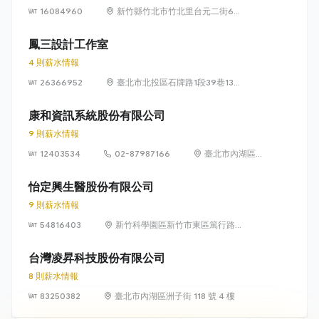
16084960
新竹縣竹北市竹北里台元二街6號
4樓之1
鳳三設計工作室
4 則薪水情報
26366952
臺北市北投區石牌路1段39巷134
號4樓
康和資訊系統股份有限公司
9 則薪水情報
12403534
02-87987166
臺北市內湖區瑞
光路 318 號 5 樓
怡定興生醫股份有限公司
9 則薪水情報
54816403
新竹科學園區新竹市東區篤行路6
號5樓
台灣凌昇科技股份有限公司
8 則薪水情報
83250382
臺北市內湖區洲子街 118 號 4 樓