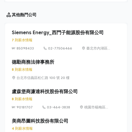
其他
熱門公司
Siemens Energy_西門子能源股份有限公司
7 則薪水情報
85098433
02-77506466
臺北市內湖區
洲子街65號9樓
德勤商務法律事務所
8 則薪水情報
台北市信義區松仁路 100 號 20 樓
盧森堡商濂達科技股份有限公司
8 則薪水情報
90181707
03-464-3838
桃園市楊梅區高
獅路822巷10號
美商昂圖科技股份有限公司
4 則薪水情報