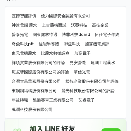
宣德智能評價
優力國際安全認證有限公司
神達電腦 薪水
上古藝術面試
沃亞科技
高技企業
普泰光電
關東鑫林待遇
博非科技dcard
伍仕電子年終
奇鼎科技ptt
佳能半導體
聯亞科技
國霖機電風評
東元電機薪水
比薪水數據調查
加高電子
祥頂實業股份有限公司的評論
見安營造
建國工程薪水
斑尼菲國際股份有限公司的評論
華信光電
台灣大昌華嘉股份有限公司
松協企業股份有限公司的評論
東鋼鋼結構股份有限公司
麗光科技股份有限公司的評論
年後轉職
酷熊賽車工業有限公司
艾睿電子
萬潤科技股份有限公司