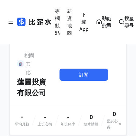
專
薪
下
欄
資
動
搜
動
搜
載
態
尋
觀
地
態
尋
App
點
圖
桃園
其
他
訂閱
蓮圖投資
有限公司
0
-
0
-
-
面試心
平均月薪
上班心情
加班頻率
薪水情報
得