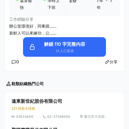
・
還算愉
準時上
1 年
1
8 hr
快
下班
年
工作經驗分享
辦公室環境好，同事跟......
新鮮人可以來練功，公......
解鎖 110 字完整內容
13 人已看過
0
分享
鞋類紡織
熱門公司
遠東新世紀股份有限公司
221 則薪水情報
03522600
02-27338000
臺北市大安區敦
化南路 2 段
207 號 36 樓