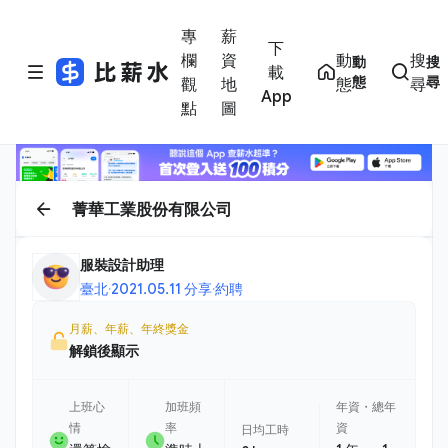
專
薪
下
欄
資
動
搜
動
搜
載
態
尋
觀
地
態
尋
App
點
圖
菁華工業股份有限公司
服裝設計助理
臺北
·
2021.05.11 分享
·
約聘
月薪、年薪、年終獎金
解鎖後顯示
上班心
加班頻
年資・總年
情
率
資
日均工時