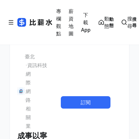
專
薪
下
欄
資
動
搜
動
搜
載
態
尋
觀
地
態
尋
App
點
圖
臺北
資訊科技
網
際
網
路
訂閱
相
關
業
成事以寧