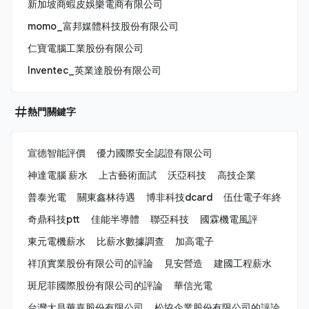
新加坡商蝦皮娛樂電商有限公司
momo_富邦媒體科技股份有限公司
仁寶電腦工業股份有限公司
Inventec_英業達股份有限公司
熱門關鍵字
宣德智能評價
優力國際安全認證有限公司
神達電腦 薪水
上古藝術面試
沃亞科技
高技企業
普泰光電
關東鑫林待遇
博非科技dcard
伍仕電子年終
奇鼎科技ptt
佳能半導體
聯亞科技
國霖機電風評
東元電機薪水
比薪水數據調查
加高電子
祥頂實業股份有限公司的評論
見安營造
建國工程薪水
斑尼菲國際股份有限公司的評論
華信光電
台灣大昌華嘉股份有限公司
松協企業股份有限公司的評論