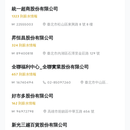
瑞光路 399 號
8 樓及 8 樓之 1
統一超商股份有限公司
1323 則薪水情報
22555003
臺北市松山區東興路 8 號 8 樓
昇恒昌股份有限公司
324 則薪水情報
89400818
臺北市內湖區石潭里金莊路 129 號
全聯福利中心_全聯實業股份有限公司
657 則薪水情報
16740494
02-85097260
臺北市中山區敬
業四路 33 號 8
樓
好市多股份有限公司
162 則薪水情報
96972798
高雄市前鎮區中華五路 656 號
新光三越百貨股份有限公司