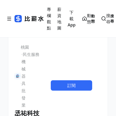
專
薪
下
欄
資
動
搜
動
搜
載
態
尋
觀
地
態
尋
App
點
圖
桃園
民生服務
機
械
器
具
訂閱
批
發
業
丞祐科技