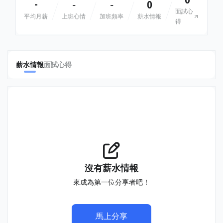
0
-
0
-
-
面試心
平均月薪
上班心情
加班頻率
薪水情報
得
薪水情報
面試心得
沒有薪水情報
來成為第一位分享者吧！
馬上分享