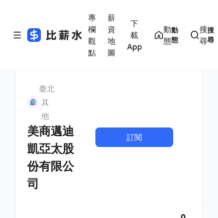
專
薪
下
欄
資
動
搜
動
搜
載
態
尋
觀
地
態
尋
App
點
圖
臺北
其
他
美商邁迪
訂閱
凱亞太股
份有限公
司