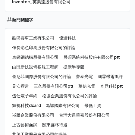
Inventec_英業達股份有限公司
熱門關鍵字
酷熊賽車工業有限公司
優達科技
伸長彩色印刷股份有限公司的評論
東鋼鋼結構股份有限公司
晨碩系統科技股份有限公司ptt
由田新技設備客服工程師
捷康半導體
斑尼菲國際股份有限公司的評論
普泰光電
國霖機電風評
見安營造
三久股份有限公司ptt
華信光電
奇鼎科技ptt
伍仕電子年終
松協企業股份有限公司的評論
輝視科技dcard
為穎國際有限公司
最低工資
崧騰企業股份有限公司
台灣大昌華嘉股份有限公司
上古藝術面試
關東鑫林待遇
共茂工業股份有限公司的評論