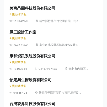
獅路822巷10號
美商昂圖科技股份有限公司
4 則薪水情報
16084960
新竹縣竹北市竹北里台元二街6號
4樓之1
鳳三設計工作室
4 則薪水情報
26366952
臺北市北投區石牌路1段39巷134
號4樓
康和資訊系統股份有限公司
9 則薪水情報
12403534
02-87987166
臺北市內湖區瑞
光路 318 號 5 樓
怡定興生醫股份有限公司
9 則薪水情報
54816403
新竹科學園區新竹市東區篤行路6
號5樓
台灣凌昇科技股份有限公司