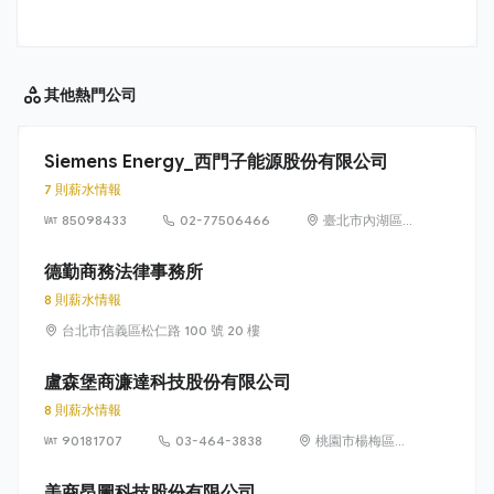
其他
熱門公司
Siemens Energy_西門子能源股份有限公司
7 則薪水情報
85098433
02-77506466
臺北市內湖區
洲子街65號9樓
德勤商務法律事務所
8 則薪水情報
台北市信義區松仁路 100 號 20 樓
盧森堡商濂達科技股份有限公司
8 則薪水情報
90181707
03-464-3838
桃園市楊梅區高
獅路822巷10號
美商昂圖科技股份有限公司