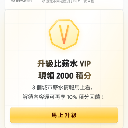
83250382
臺北市內湖區洲子街 118 號 4 樓