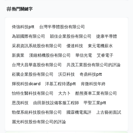
熱門關鍵字
倚強科技ptt
台灣半導體股份有限公司
為穎國際有限公司
穎佳企業股份有限公司
捷康半導體
采易資訊系統股份有限公司
優達科技
東元電機薪水
新廣業
漢鐘精機股份有限公司
華信光電
艾睿電子
台灣大昌華嘉股份有限公司
共茂工業股份有限公司的評論
崧騰企業股份有限公司
沃亞科技
奇鼎科技ptt
輝視科技dcard
洋基工程待遇ptt
肯微科技年終
怡特生醫科技有限公司
大力卜
酷熊賽車工業有限公司
恩茂科技
由田新技設備客服工程師
甲聖工業ptt
勁傑系統科技股份有限公司
國霖機電風評
上古藝術面試
麗光科技股份有限公司的評論