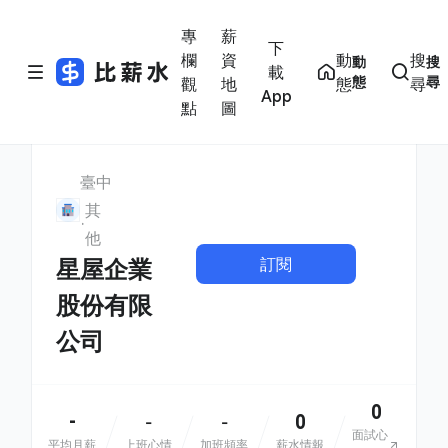
專
薪
下
欄
資
動
搜
動
搜
載
態
尋
觀
地
態
尋
App
點
圖
臺中
其
他
訂閱
星屋企業
股份有限
公司
0
-
0
-
-
面試心
平均月薪
上班心情
加班頻率
薪水情報