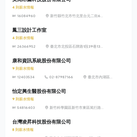
4 則薪水情報
16084960
新竹縣竹北市竹北里台元二街6號
4樓之1
鳳三設計工作室
4 則薪水情報
26366952
臺北市北投區石牌路1段39巷134
號4樓
康和資訊系統股份有限公司
9 則薪水情報
12403534
02-87987166
臺北市內湖區瑞
光路 318 號 5 樓
怡定興生醫股份有限公司
9 則薪水情報
54816403
新竹科學園區新竹市東區篤行路6
號5樓
台灣凌昇科技股份有限公司
8 則薪水情報