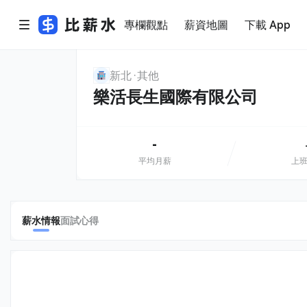
專欄觀點
薪資地圖
下載 App
新北
其他
樂活長生國際有限公司
-
平均月薪
上
薪水情報
面試心得