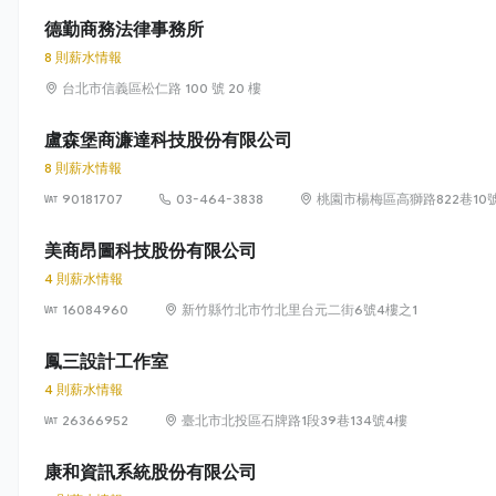
德勤商務法律事務所
8 則薪水情報
台北市信義區松仁路 100 號 20 樓
盧森堡商濂達科技股份有限公司
8 則薪水情報
90181707
03-464-3838
桃園市楊梅區高獅路822巷10
美商昂圖科技股份有限公司
4 則薪水情報
16084960
新竹縣竹北市竹北里台元二街6號4樓之1
鳳三設計工作室
4 則薪水情報
26366952
臺北市北投區石牌路1段39巷134號4樓
康和資訊系統股份有限公司