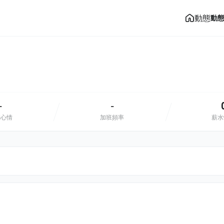
動態
動
-
-
班心情
加班頻率
薪水