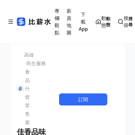
專
薪
下
欄
資
動
搜
動
搜
載
態
尋
觀
地
態
尋
App
點
圖
高雄
民生服務
食
品
什
貨
訂閱
零
售
業
佳香品味