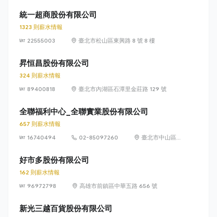
瑞光路 399 號
8 樓及 8 樓之 1
統一超商股份有限公司
1323 則薪水情報
22555003
臺北市松山區東興路 8 號 8 樓
昇恒昌股份有限公司
324 則薪水情報
89400818
臺北市內湖區石潭里金莊路 129 號
全聯福利中心_全聯實業股份有限公司
657 則薪水情報
16740494
02-85097260
臺北市中山區敬
業四路 33 號 8
樓
好市多股份有限公司
162 則薪水情報
96972798
高雄市前鎮區中華五路 656 號
新光三越百貨股份有限公司