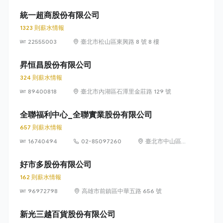
瑞光路 399 號
8 樓及 8 樓之 1
統一超商股份有限公司
1323 則薪水情報
22555003
臺北市松山區東興路 8 號 8 樓
昇恒昌股份有限公司
324 則薪水情報
89400818
臺北市內湖區石潭里金莊路 129 號
全聯福利中心_全聯實業股份有限公司
657 則薪水情報
16740494
02-85097260
臺北市中山區敬
業四路 33 號 8
樓
好市多股份有限公司
162 則薪水情報
96972798
高雄市前鎮區中華五路 656 號
新光三越百貨股份有限公司