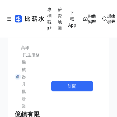
專
薪
下
欄
資
動
搜
動
搜
載
態
尋
觀
地
態
尋
App
點
圖
高雄
民生服務
機
械
器
具
訂閱
批
發
業
億鎮有限