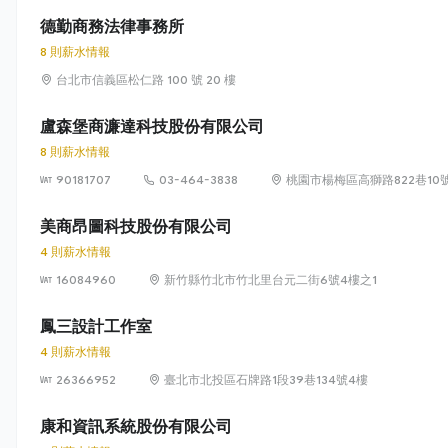
德勤商務法律事務所
8 則薪水情報
台北市信義區松仁路 100 號 20 樓
盧森堡商濂達科技股份有限公司
8 則薪水情報
90181707
03-464-3838
桃園市楊梅區高獅路822巷10
美商昂圖科技股份有限公司
4 則薪水情報
16084960
新竹縣竹北市竹北里台元二街6號4樓之1
鳳三設計工作室
4 則薪水情報
26366952
臺北市北投區石牌路1段39巷134號4樓
康和資訊系統股份有限公司