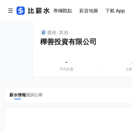
專欄觀點
薪資地圖
下載 App
臺南
其他
樺善投資有限公司
-
平均月薪
上
薪水情報
面試心得