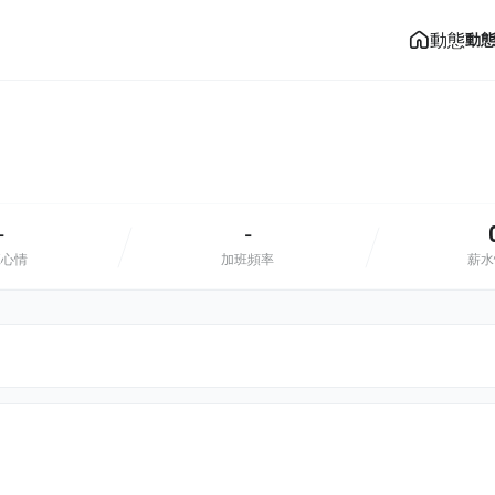
動態
動
-
-
班心情
加班頻率
薪水