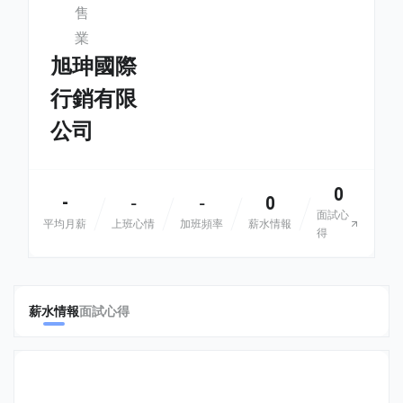
售
業
旭珅國際
行銷有限
公司
0
-
0
-
-
面試心
平均月薪
上班心情
加班頻率
薪水情報
得
薪水情報
面試心得