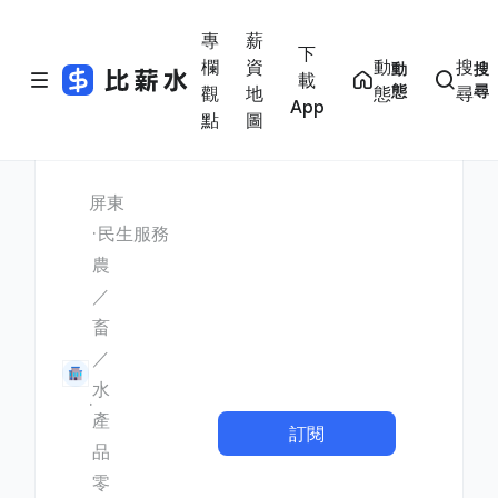
專
薪
下
欄
資
動
搜
動
搜
載
態
尋
觀
地
態
尋
App
點
圖
屏東
民生服務
農
／
畜
／
水
產
訂閱
品
零