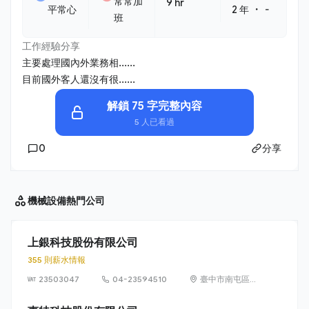
常常加
9 hr
・
平常心
2 年
-
班
工作經驗分享
主要處理國內外業務相......
目前國外客人還沒有很......
解鎖 75 字完整內容
5 人已看過
0
分享
機械設備
熱門公司
上銀科技股份有限公司
355 則薪水情報
23503047
04-23594510
臺中市南屯區文
山里精科路 7 號