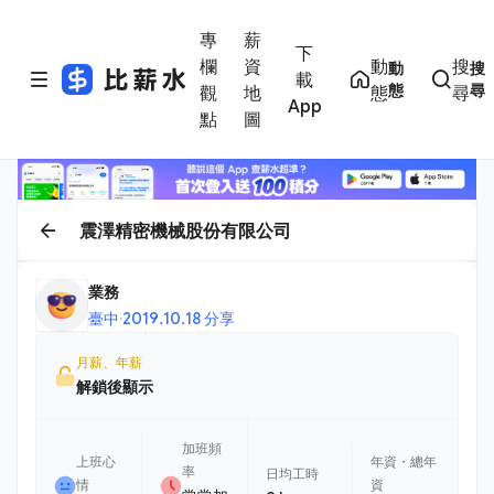
專
薪
下
欄
資
動
搜
動
搜
載
態
尋
觀
地
態
尋
App
點
圖
震澤精密機械股份有限公司
業務
臺中
·
2019.10.18 分享
月薪、年薪
解鎖後顯示
加班頻
上班心
年資・總年
率
日均工時
情
資