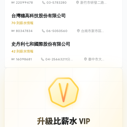
22099478
03-5783280
新竹市研發二路
3 號
台灣穗高科技股份有限公司
70 則薪水情報
80347834
06-5050560
台南市新市區環
東路一段2號
史丹利七和國際股份有限公司
42 則薪水情報
16098681
04-25663211分機
臺中市大雅
571
區橫山里永
和路121號