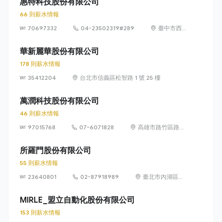
惠特科技股份有限公司
66 則薪水情報
70697332
04-23502319#289
臺中市西
屯區協和
里工業區
華新麗華股份有限公司
35路3號1
178 則薪水情報
樓
35412204
台北市信義區松智路 1 號 25 樓
萬潤科技股份有限公司
46 則薪水情報
97015768
07-6071828
高雄市路竹區路科
10路1號
所羅門股份有限公司
55 則薪水情報
23640801
02-87918989
臺北市內湖區行
忠路42號6樓
MIRLE_盟立自動化股份有限公司
153 則薪水情報