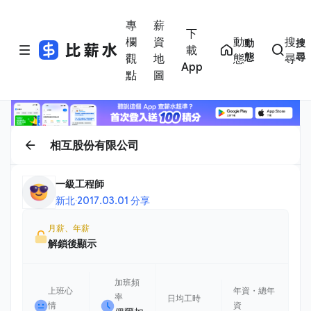
專
薪
下
欄
資
動
搜
動
搜
載
態
尋
觀
地
態
尋
App
點
圖
相互股份有限公司
一級工程師
新北
·
2017.03.01 分享
月薪、年薪
解鎖後顯示
加班頻
上班心
年資・總年
率
日均工時
情
資