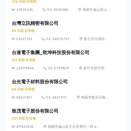
736 則薪水情報
23535435
03-3500386
桃園市龜山區山
鶯路 179 號
台灣立訊精密有限公司
80 則薪水情報
53527123
02-26570707
臺北市內湖區民
權東路 6 段 15
巷 12 號 1 樓
台達電子集團_乾坤科技股份有限公司
127 則薪水情報
22099836
03-5799829
新竹市新竹研發
二路 2 號（科學
工業園區）
台光電子材料股份有限公司
60 則薪水情報
86521351
03-4837937
桃園市觀音區觀音
工業區大同一路18
號
致茂電子股份有限公司
201 則薪水情報
09461025
桃園市龜山區文化里華亞一路 66