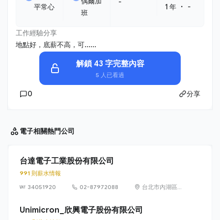
偶爾加
-
・
平常心
1 年
-
班
工作經驗分享
地點好，底薪不高，可......
解鎖 43 字完整內容
5 人已看過
0
分享
電子相關
熱門公司
台達電子工業股份有限公司
991 則薪水情報
34051920
02-87972088
台北市內湖區瑞
光路186號(台
南)(桃園)(中壢)
Unimicron_欣興電子股份有限公司