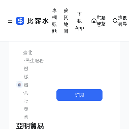
專
薪
下
欄
資
動
搜
動
搜
載
態
尋
觀
地
態
尋
App
點
圖
臺北
民生服務
機
械
器
具
訂閱
批
發
業
亞明貿易