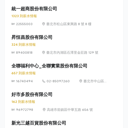
瑞光路 399 號
8 樓及 8 樓之 1
統一超商股份有限公司
1323 則薪水情報
22555003
臺北市松山區東興路 8 號 8 樓
昇恒昌股份有限公司
324 則薪水情報
89400818
臺北市內湖區石潭里金莊路 129 號
全聯福利中心_全聯實業股份有限公司
657 則薪水情報
16740494
02-85097260
臺北市中山區敬
業四路 33 號 8
樓
好市多股份有限公司
162 則薪水情報
96972798
高雄市前鎮區中華五路 656 號
新光三越百貨股份有限公司