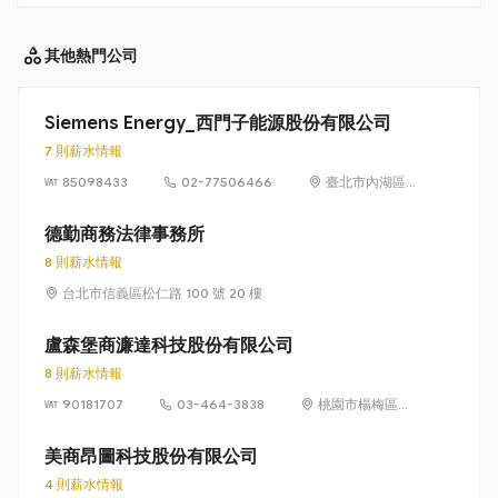
其他
熱門公司
Siemens Energy_西門子能源股份有限公司
7 則薪水情報
85098433
02-77506466
臺北市內湖區
洲子街65號9樓
德勤商務法律事務所
8 則薪水情報
台北市信義區松仁路 100 號 20 樓
盧森堡商濂達科技股份有限公司
8 則薪水情報
90181707
03-464-3838
桃園市楊梅區高
獅路822巷10號
美商昂圖科技股份有限公司
4 則薪水情報