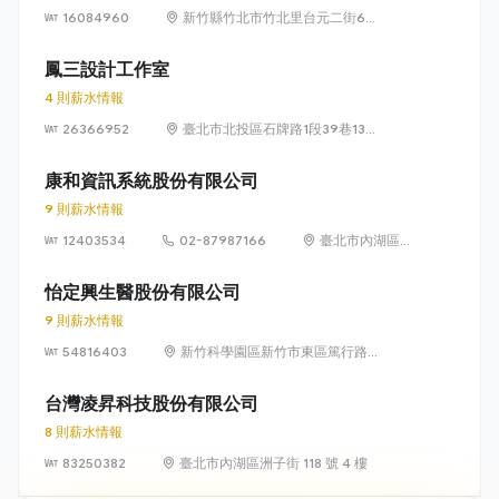
16084960
新竹縣竹北市竹北里台元二街6號
4樓之1
鳳三設計工作室
4 則薪水情報
26366952
臺北市北投區石牌路1段39巷134
號4樓
康和資訊系統股份有限公司
9 則薪水情報
12403534
02-87987166
臺北市內湖區瑞
光路 318 號 5 樓
怡定興生醫股份有限公司
9 則薪水情報
54816403
新竹科學園區新竹市東區篤行路6
號5樓
台灣凌昇科技股份有限公司
8 則薪水情報
83250382
臺北市內湖區洲子街 118 號 4 樓