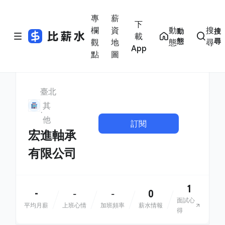
專
薪
下
欄
資
動
搜
動
搜
載
態
尋
觀
地
態
尋
App
點
圖
臺北
其
他
訂閱
宏進軸承
有限公司
1
-
0
-
-
面試心
平均月薪
上班心情
加班頻率
薪水情報
得