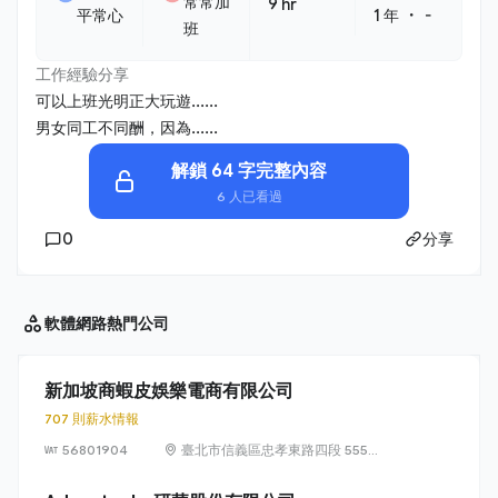
常常加
9 hr
・
平常心
1 年
-
班
工作經驗分享
可以上班光明正大玩遊......
男女同工不同酬，因為......
解鎖 64 字完整內容
6 人已看過
0
分享
軟體網路
熱門公司
新加坡商蝦皮娛樂電商有限公司
707 則薪水情報
56801904
臺北市信義區忠孝東路四段 555
號 17 樓