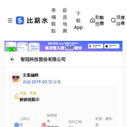
專
薪
下
欄
資
動
搜
動
搜
載
態
尋
觀
地
態
尋
App
點
圖
智冠科技股份有限公司
文案編輯
高雄
·
2019.03.12 分享
月薪、年薪
解鎖後顯示
加班頻
上班心
年資・總年
率
日均工時
情
資