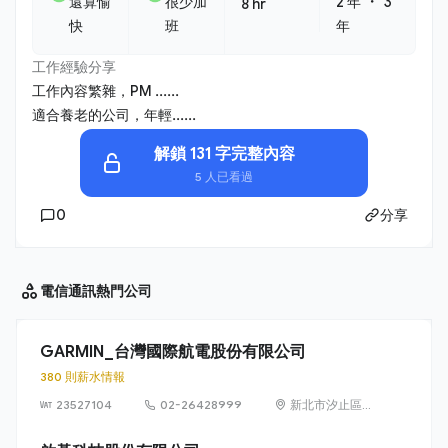
・
還算愉
很少加
2 年
3
8 hr
快
班
年
工作經驗分享
工作內容繁雜，PM ......
適合養老的公司，年輕......
解鎖 131 字完整內容
5 人已看過
0
分享
電信通訊
熱門公司
GARMIN_台灣國際航電股份有限公司
380 則薪水情報
23527104
02-26428999
新北市汐止區樟
樹二路 68 號 6
樓