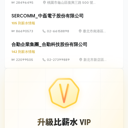
28496495
桃園市龜山區復興三路 500 號
（林口華亞科技園區）
SERCOMM_中磊電子股份有限公司
105 則薪水情報
86690573
02-66158898
臺北市南港區三
重里園區街3-1
號8樓
合勤企業集團_合勤科技股份有限公司
142 則薪水情報
22099505
02-27399889
新北市新店區北
新路三段223號
11樓