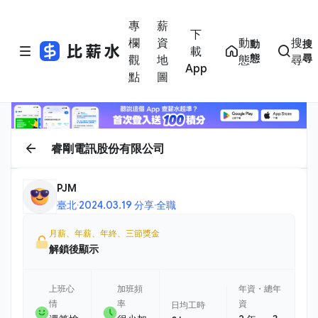
專
薪
下
欄
資
動
搜
動
搜
載
態
尋
觀
地
態
尋
App
點
圖
睿剛電訊股份有限公司
PJM
臺北
·
2024.03.19 分享
·
全職
月薪、年薪、年終、三節獎金
解鎖後顯示
上班心
加班頻
年資・總年
情
率
資
日均工時