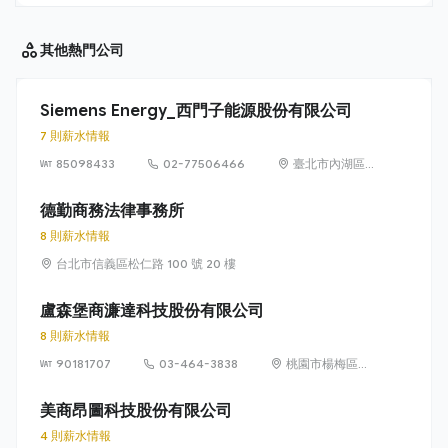
其他
熱門公司
Siemens Energy_西門子能源股份有限公司
7 則薪水情報
85098433
02-77506466
臺北市內湖區
洲子街65號9樓
德勤商務法律事務所
8 則薪水情報
台北市信義區松仁路 100 號 20 樓
盧森堡商濂達科技股份有限公司
8 則薪水情報
90181707
03-464-3838
桃園市楊梅區高
獅路822巷10號
美商昂圖科技股份有限公司
4 則薪水情報