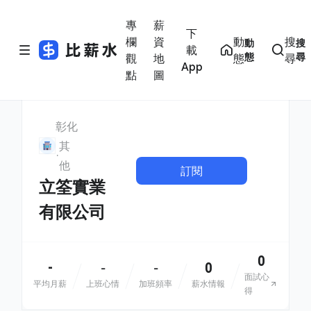
專
薪
下
欄
資
動
搜
動
搜
載
態
尋
觀
地
態
尋
App
點
圖
彰化
其
他
訂閱
立筌實業
有限公司
0
-
0
-
-
面試心
平均月薪
上班心情
加班頻率
薪水情報
得