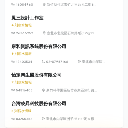
16084960
新竹縣竹北市竹北里台元二街6號
4樓之1
鳳三設計工作室
4 則薪水情報
26366952
臺北市北投區石牌路1段39巷134
號4樓
康和資訊系統股份有限公司
9 則薪水情報
12403534
02-87987166
臺北市內湖區瑞
光路 318 號 5 樓
怡定興生醫股份有限公司
9 則薪水情報
54816403
新竹科學園區新竹市東區篤行路6
號5樓
台灣凌昇科技股份有限公司
8 則薪水情報
83250382
臺北市內湖區洲子街 118 號 4 樓