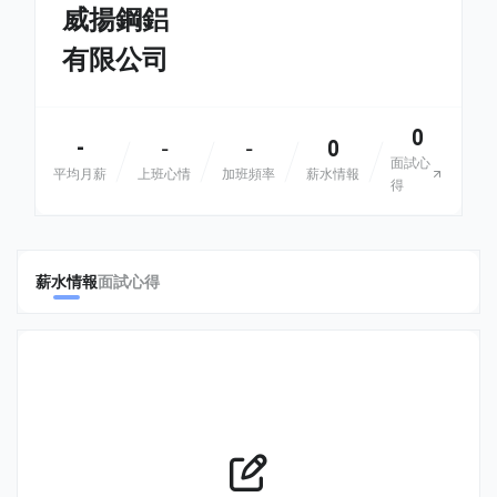
威揚鋼鋁
有限公司
0
-
0
-
-
面試心
平均月薪
上班心情
加班頻率
薪水情報
得
薪水情報
面試心得