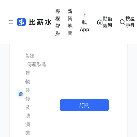
專
薪
下
欄
資
動
搜
動
搜
載
態
尋
觀
地
態
尋
App
點
圖
高雄
傳產製造
建
物
裝
修
訂閱
及
裝
潢
業