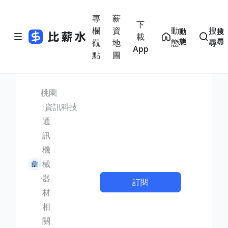
專
薪
下
欄
資
動
搜
動
搜
載
態
尋
觀
地
態
尋
App
點
圖
桃園
資訊科技
通
訊
機
械
器
訂閱
材
相
關