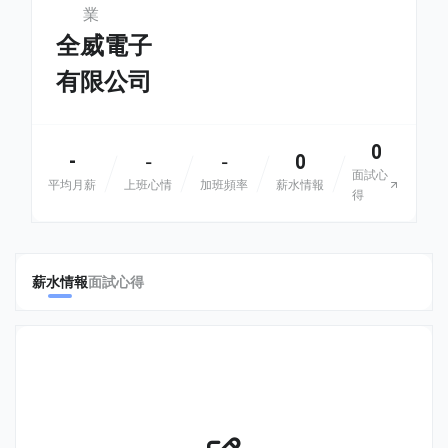
業
全威電子
有限公司
0
-
0
-
-
面試心
平均月薪
上班心情
加班頻率
薪水情報
得
薪水情報
面試心得