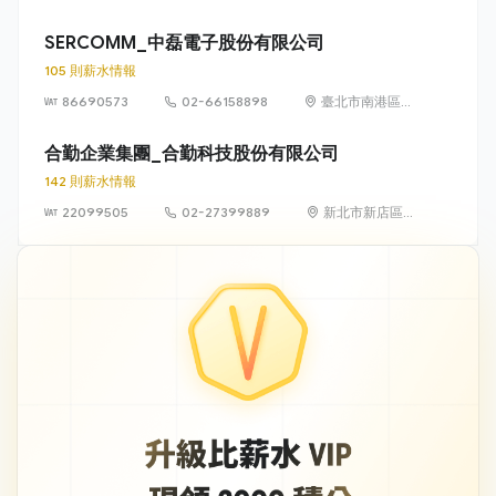
（林口華亞科技園區）
SERCOMM_中磊電子股份有限公司
105 則薪水情報
86690573
02-66158898
臺北市南港區三
重里園區街3-1
號8樓
合勤企業集團_合勤科技股份有限公司
142 則薪水情報
22099505
02-27399889
新北市新店區北
新路三段223號
11樓