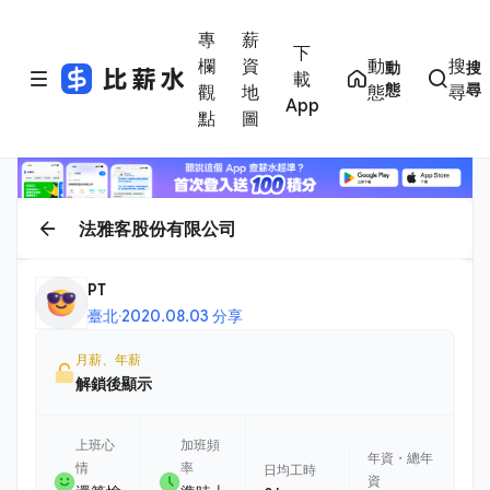
專
薪
下
欄
資
動
搜
動
搜
載
態
尋
觀
地
態
尋
App
點
圖
法雅客股份有限公司
PT
臺北
·
2020.08.03 分享
月薪、年薪
解鎖後顯示
上班心
加班頻
年資・總年
情
率
日均工時
資