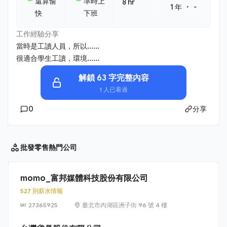
還算愉
準時上
8 hr
・
1 年
-
快
下班
工作經驗分享
當時是工讀人員，所以......
很適合學生工讀，環境......
解鎖 63 字完整內容
1 人已看過
0
分享
批發零售
熱門公司
momo_富邦媒體科技股份有限公司
527 則薪水情報
27365925
臺北市內湖區洲子街 96 號 4 樓