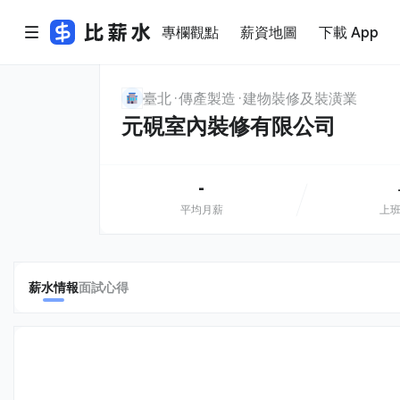
專欄觀點
薪資地圖
下載 App
臺北
傳產製造
建物裝修及裝潢業
元硯室內裝修有限公司
-
平均月薪
上
薪水情報
面試心得