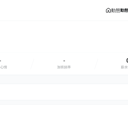
動態
動
-
-
班心情
加班頻率
薪水