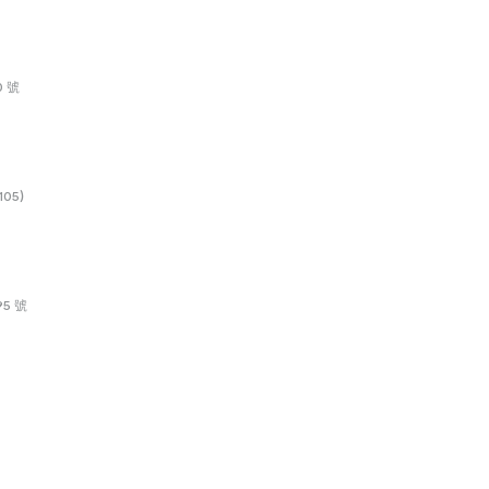
 號
05)
5 號