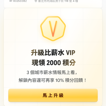
83250382
臺北市內湖區洲子街 118 號 4 樓