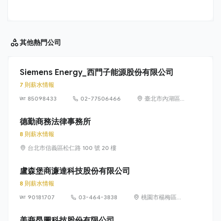
其他
熱門公司
Siemens Energy_西門子能源股份有限公司
7 則薪水情報
85098433
02-77506466
臺北市內湖區
洲子街65號9樓
德勤商務法律事務所
8 則薪水情報
台北市信義區松仁路 100 號 20 樓
盧森堡商濂達科技股份有限公司
8 則薪水情報
90181707
03-464-3838
桃園市楊梅區高
獅路822巷10號
美商昂圖科技股份有限公司