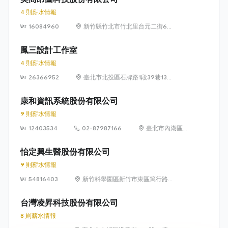
4 則薪水情報
16084960
新竹縣竹北市竹北里台元二街6號
4樓之1
鳳三設計工作室
4 則薪水情報
26366952
臺北市北投區石牌路1段39巷134
號4樓
康和資訊系統股份有限公司
9 則薪水情報
12403534
02-87987166
臺北市內湖區瑞
光路 318 號 5 樓
怡定興生醫股份有限公司
9 則薪水情報
54816403
新竹科學園區新竹市東區篤行路6
號5樓
台灣凌昇科技股份有限公司
8 則薪水情報