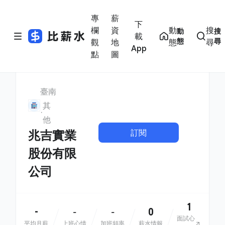
專
薪
下
欄
資
動
搜
動
搜
載
態
尋
觀
地
態
尋
App
點
圖
臺南
其
他
訂閱
兆吉實業
股份有限
公司
1
-
0
-
-
面試心
平均月薪
上班心情
加班頻率
薪水情報