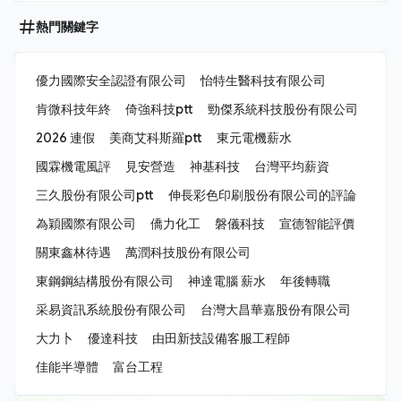
熱門關鍵字
優力國際安全認證有限公司
怡特生醫科技有限公司
肯微科技年終
倚強科技ptt
勁傑系統科技股份有限公司
2026 連假
美商艾科斯羅ptt
東元電機薪水
國霖機電風評
見安營造
神基科技
台灣平均薪資
三久股份有限公司ptt
伸長彩色印刷股份有限公司的評論
為穎國際有限公司
僑力化工
磐儀科技
宣德智能評價
關東鑫林待遇
萬潤科技股份有限公司
東鋼鋼結構股份有限公司
神達電腦 薪水
年後轉職
采易資訊系統股份有限公司
台灣大昌華嘉股份有限公司
大力卜
優達科技
由田新技設備客服工程師
佳能半導體
富台工程