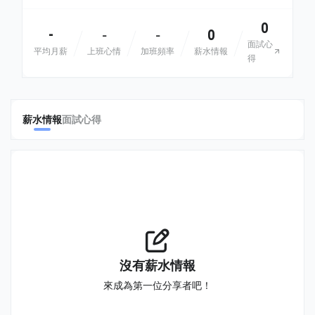
0
-
0
-
-
面試心
平均月薪
上班心情
加班頻率
薪水情報
得
薪水情報
面試心得
沒有薪水情報
來成為第一位分享者吧！