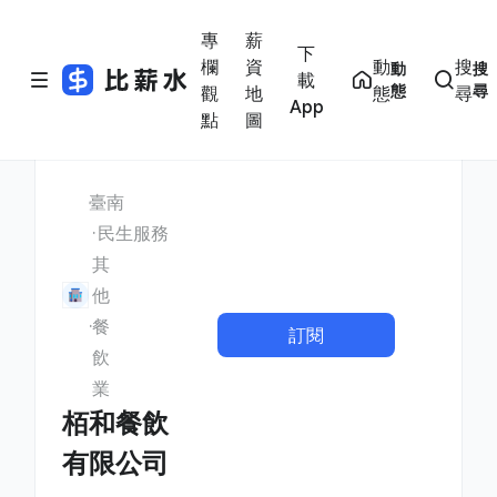
專
薪
下
欄
資
動
搜
動
搜
載
態
尋
觀
地
態
尋
App
點
圖
臺南
民生服務
其
他
餐
訂閱
飲
業
栢和餐飲
有限公司