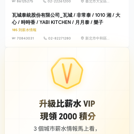
86125275
02-22261200
臺北市大安區信
義路2段192號2
至4樓、194號1
瓦城泰統股份有限公司_瓦城 / 非常泰 / 1010 湘 / 大
至4樓
心 / 時時香 / YABI KITCHEN / 月月泰 / 樂子
185 則薪水情報
70843031
02-82271280
新北市中和區建
一路176號7樓之1