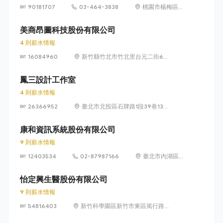
90181707
03-464-3838
桃園市楊梅區高
獅路822巷10號
美商昂圖科技股份有限公司
4 則薪水情報
16084960
新竹縣竹北市竹北里台元二街6號
4樓之1
鳳三設計工作室
4 則薪水情報
26366952
臺北市北投區石牌路1段39巷134
號4樓
康和資訊系統股份有限公司
9 則薪水情報
12403534
02-87987166
臺北市內湖區瑞
光路 318 號 5 樓
怡定興生醫股份有限公司
9 則薪水情報
54816403
新竹科學園區新竹市東區篤行路6
號5樓