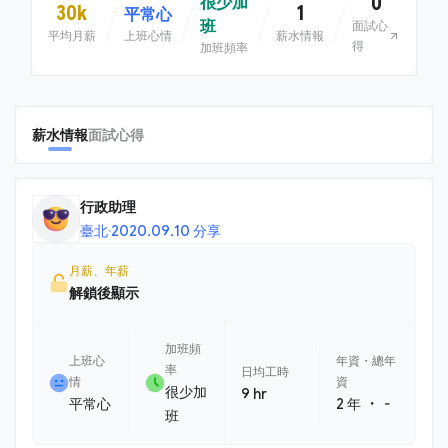
0
很少加
30k
1
平常心
班
面試心
平均月薪
上班心情
薪水情報
得
加班頻率
薪水情報
面試心得
行政助理
臺北
·
2020.09.10 分享
月薪、年薪
解鎖後顯示
加班頻
上班心
年資・總年
率
日均工時
情
資
很少加
9 hr
・
平常心
2 年
-
班