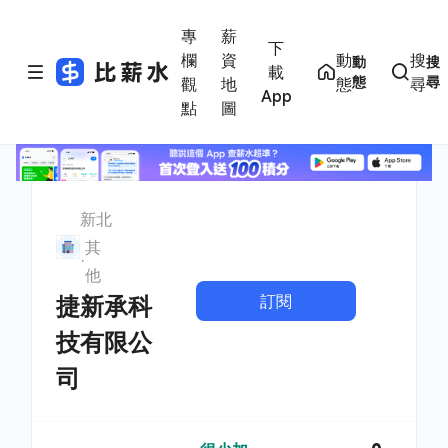
專
薪
下
欄
資
動
搜
動
搜
載
態
尋
觀
地
態
尋
App
點
圖
新北
其
他
訂閱
捷新承科
技有限公
司