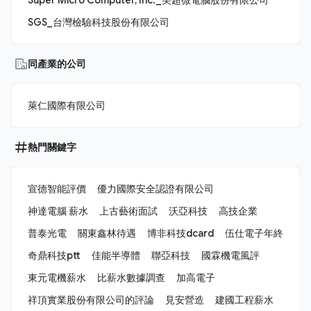
SGS_台灣檢驗科技股份有限公司
同產業的公司
萊仁國際有限公司
熱門關鍵字
宣德智能評價
優力國際安全認證有限公司
神達電腦 薪水
上古藝術面試
沃亞科技
高技企業
普泰光電
關東鑫林待遇
博非科技dcard
伍仕電子年終
奇鼎科技ptt
佳能半導體
聯亞科技
國霖機電風評
東元電機薪水
比薪水數據調查
加高電子
祥頂實業股份有限公司的評論
見安營造
建國工程薪水