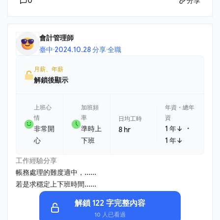
0
分享
會計管理師
臺中
·
2024.10.28 分享
·
全職
月薪、年薪
解鎖後顯示
上班心
加班頻
年資・總年
情
率
資
日均工時
・
非常開
準時上
1 年↓
8 hr
心
下班
1 年↓
工作經驗分享
帳務處理的難度適中，......
若是求穩定上下班時間......
解鎖 122 字完整內容
10 人已看過