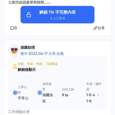
七期市政路豪華商辦辦......
解鎖 116 字完整內容
4 人已看過
0
分享
採購助理
臺中
·
2022.06.17 分享
·
全職
月薪、年薪、年終、三節獎金
解鎖後顯示
加班頻
年資・總年
上班心
率
資
日均工時
情
・
偶爾加
1 年↓
9 hr
平常心
班
1 年
工作經驗分享