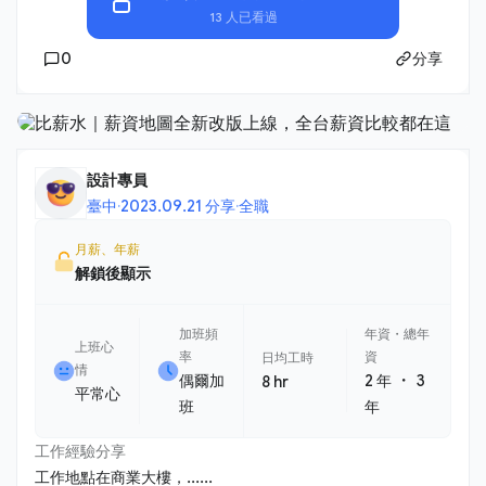
13 人已看過
0
分享
設計專員
臺中
·
2023.09.21 分享
·
全職
月薪、年薪
解鎖後顯示
加班頻
年資・總年
上班心
率
資
日均工時
情
・
偶爾加
2 年
3
8 hr
平常心
班
年
工作經驗分享
工作地點在商業大樓，......