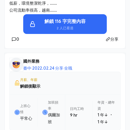
低薪，環境整潔乾淨，......
公司流動率很高，越南......
解鎖 116 字完整內容
2 人已看過
0
分享
國外業務
臺中
·
2022.02.24 分享
·
全職
月薪、年薪
解鎖後顯示
加班頻
年資・總年
上班心
率
資
日均工時
情
・
偶爾加
1 年↓
9 hr
平常心
班
1 年↓