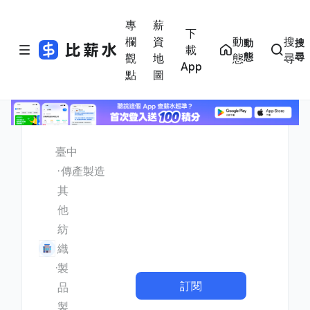
專
薪
下
欄
資
動
搜
動
搜
載
態
尋
觀
地
態
尋
App
點
圖
臺中
傳產製造
其
他
紡
織
製
訂閱
品
製