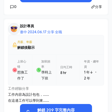
0
分享
設計專員
臺中
·
2024.06.17 分享
·
全職
月薪、年薪
解鎖後顯示
上班心
加班頻
年資・總年
情
率
資
日均工時
・
想換工
準時上
1 年↓
8 hr
作了
下班
2 年
工作經驗分享
工作內容為設計包包，......
在這邊工作可以學到東......
解鎖 209 字完整內容