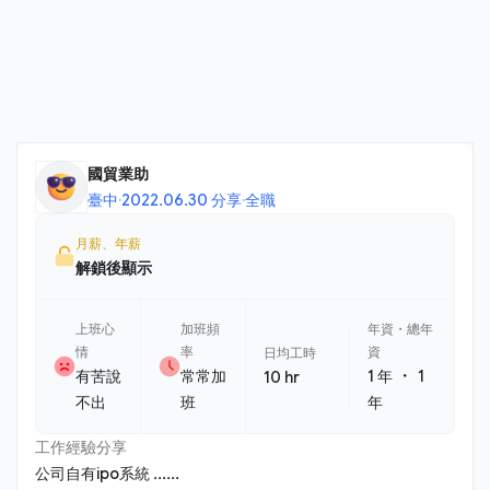
國貿業助
臺中
·
2022.06.30 分享
·
全職
月薪、年薪
解鎖後顯示
上班心
加班頻
年資・總年
情
率
資
日均工時
・
有苦說
常常加
1 年
1
10 hr
不出
班
年
工作經驗分享
公司自有ipo系統 ......