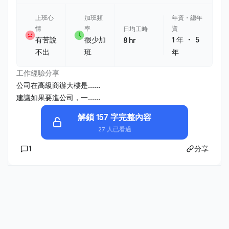
上班心
加班頻
年資・總年
情
率
資
日均工時
・
有苦說
很少加
1 年
5
8 hr
不出
班
年
工作經驗分享
公司在高級商辦大樓是......
建議如果要進公司，一......
解鎖 157 字完整內容
27 人已看過
1
分享