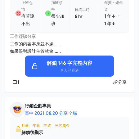
上班心
加班頻
年資・總年
情
率
資
日均工時
・
有苦說
很少加
1 年↓
8 hr
不出
班
1 年↓
工作經驗分享
工作的內容本身並不操......
如果跟對設計主管就會......
解鎖 146 字完整內容
9 人已看過
1
分享
行銷企劃專員
臺中
·
2021.08.20 分享
·
全職
月薪、年薪、年終、三節獎金
解鎖後顯示