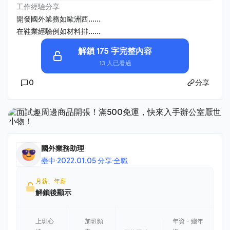
工作經驗分享
開發國外業務如歐洲西......
在鞋業經驗例如材料排......
解鎖 175 字完整內容
13 人已看過
0
分享
國外業務助理
臺中
·
2022.01.05 分享
·
全職
月薪、年薪
解鎖後顯示
上班心
加班頻
年資・總年