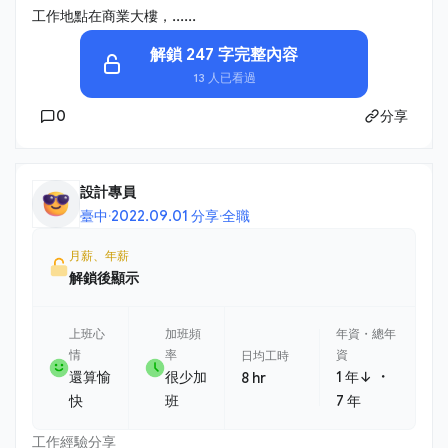
工作地點在商業大樓，......
解鎖 247 字完整內容
13 人已看過
0
分享
設計專員
臺中
·
2022.09.01 分享
·
全職
月薪、年薪
解鎖後顯示
上班心
加班頻
年資・總年
情
率
資
日均工時
・
還算愉
很少加
1 年↓
8 hr
快
班
7 年
工作經驗分享