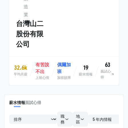
造
業
台灣山二
股份有限
公司
63
有苦說
偶爾加
32.6k
19
不出
班
面試心
平均月薪
薪水情報
得
上班心情
加班頻率
薪水情報
面試心得
職
地
務
區