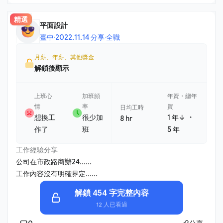
精選
平面設計
臺中
·
2022.11.14 分享
·
全職
月薪、年薪、其他獎金
解鎖後顯示
上班心
加班頻
年資・總年
情
率
資
日均工時
・
想換工
很少加
1 年↓
8 hr
作了
班
5 年
工作經驗分享
公司在市政路商辦24......
工作內容沒有明確界定......
解鎖 454 字完整內容
12 人已看過