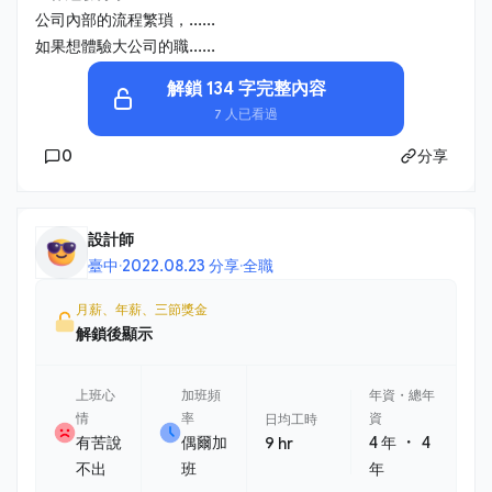
公司內部的流程繁瑣，......
如果想體驗大公司的職......
解鎖 134 字完整內容
7 人已看過
0
分享
設計師
臺中
·
2022.08.23 分享
·
全職
月薪、年薪、三節獎金
解鎖後顯示
上班心
加班頻
年資・總年
情
率
資
日均工時
・
有苦說
偶爾加
4 年
4
9 hr
不出
班
年