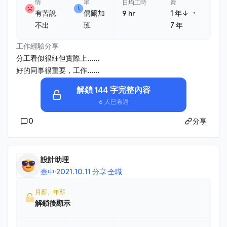
情
率
資
日均工時
・
有苦說
偶爾加
1 年↓
9 hr
不出
班
7 年
工作經驗分享
分工看似很細但實際上......
好的同事很重要，工作......
解鎖 144 字完整內容
6 人已看過
0
分享
設計助理
臺中
·
2021.10.11 分享
·
全職
月薪、年薪
解鎖後顯示