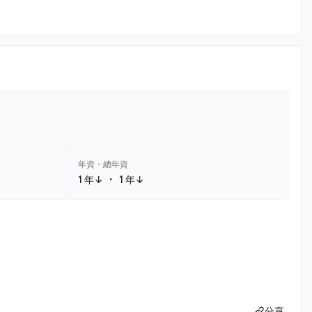
年資・總年資
・
1 年↓
1 年↓
分享