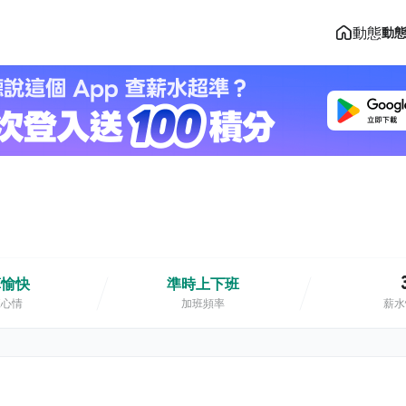
動態
動
算愉快
準時上下班
班心情
加班頻率
薪水