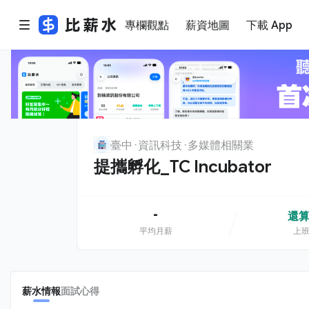
專欄觀點
薪資地圖
下載 App
臺中
資訊科技
多媒體相關業
提攜孵化_TC Incubator
-
還
平均月薪
上
薪水情報
面試心得