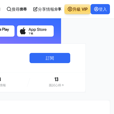
搜尋
分享情報
升級 VIP
登入
態
搜尋
分享
訂閱
3
13
情報
面試心得