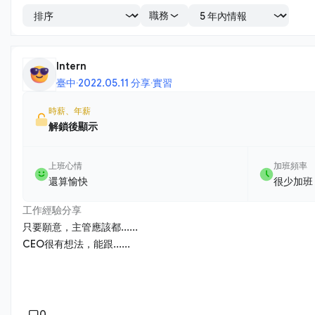
職務
Intern
臺中
·
2022.05.11 分享
·
實習
時薪、年薪
解鎖後顯示
上班心情
加班頻率
還算愉快
很少加班
工作經驗分享
只要願意，主管應該都......
CEO很有想法，能跟......
0