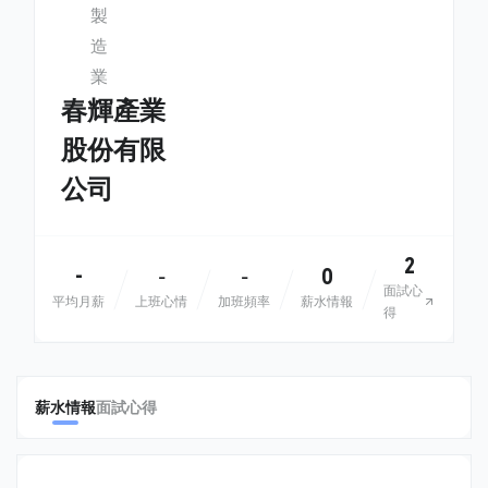
製
造
業
春輝產業
股份有限
公司
2
-
0
-
-
面試心
平均月薪
上班心情
加班頻率
薪水情報
得
薪水情報
面試心得