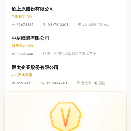
1792
區新台五路
一段94號22
欣上原股份有限公司
樓
9 則薪水情報
70673367
04-7810208
彰化縣鹿港鎮鹿
工南二路5號
中材國際有限公司
13 則薪水情報
24227338
臺中市西屯區協和里工業區三十五
路5號
毅太企業股份有限公司
7 則薪水情報
12264131
02-24342111
台北市中山區建國
北路二段147號6
樓