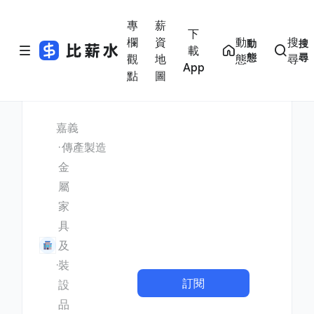
專
薪
下
欄
資
動
搜
動
搜
載
態
尋
觀
地
態
尋
App
點
圖
嘉義
傳產製造
金
屬
家
具
及
裝
訂閱
設
品