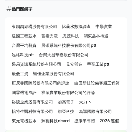
熱門關鍵字
東鋼鋼結構股份有限公司
比薪水數據調查
中勤實業
建國工程薪水
普泰光電
恩茂科技
關東鑫林待遇
台灣平均薪資
晨碩系統科技股份有限公司ptt
泓格科技ptt
台灣大昌華嘉股份有限公司
采易資訊系統股份有限公司
見安營造
甲聖工業ptt
最低工資
穎佳企業股份有限公司
斑尼菲國際股份有限公司的評論
由田新技設備客服工程師
國霖機電風評
祥頂實業股份有限公司的評論
崧騰企業股份有限公司
加高電子
大力卜
怡特生醫科技有限公司
聯亞科技
為穎國際有限公司
東元電機薪水
輝視科技dcard
捷康半導體
2026 連假