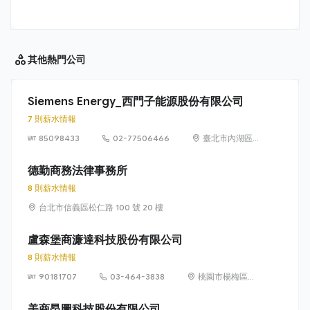
其他
熱門公司
Siemens Energy_西門子能源股份有限公司
7 則薪水情報
85098433
02-77506466
臺北市內湖區
洲子街65號9樓
德勤商務法律事務所
8 則薪水情報
台北市信義區松仁路 100 號 20 樓
盧森堡商濂達科技股份有限公司
8 則薪水情報
90181707
03-464-3838
桃園市楊梅區高
獅路822巷10號
美商昂圖科技股份有限公司