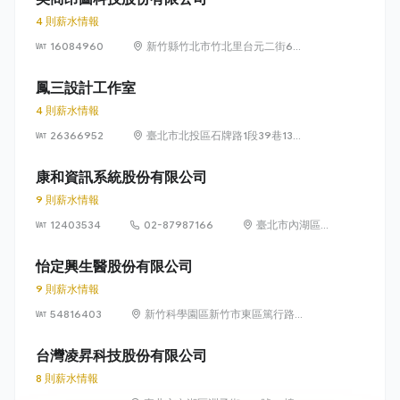
4 則薪水情報
16084960
新竹縣竹北市竹北里台元二街6號
4樓之1
鳳三設計工作室
4 則薪水情報
26366952
臺北市北投區石牌路1段39巷134
號4樓
康和資訊系統股份有限公司
9 則薪水情報
12403534
02-87987166
臺北市內湖區瑞
光路 318 號 5 樓
怡定興生醫股份有限公司
9 則薪水情報
54816403
新竹科學園區新竹市東區篤行路6
號5樓
台灣凌昇科技股份有限公司
8 則薪水情報