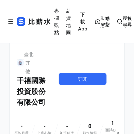
專
薪
下
欄
資
動
搜
動
搜
載
態
尋
觀
地
態
尋
App
點
圖
臺北
其
他
訂閱
千禧國際
投資股份
有限公司
1
-
0
-
-
面試心
平均月薪
上班心情
加班頻率
薪水情報