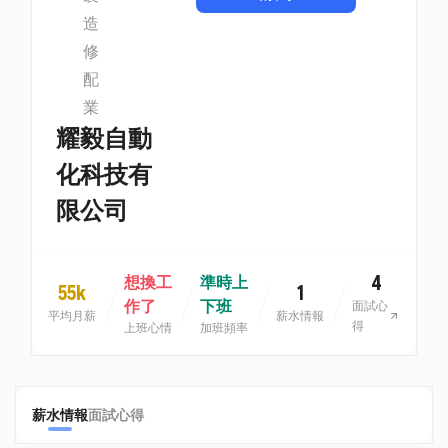
造
修
配
業
耀毅自動
化科技有
限公司
4
想換工
準時上
55k
1
作了
下班
面試心
平均月薪
薪水情報
得
上班心情
加班頻率
薪水情報
面試心得