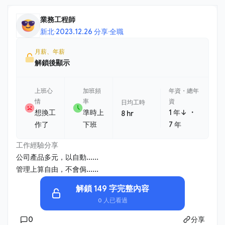
業務工程師
新北
·
2023.12.26 分享
·
全職
月薪、年薪
解鎖後顯示
上班心
加班頻
年資・總年
情
率
資
日均工時
・
想換工
準時上
1 年↓
8 hr
作了
下班
7 年
工作經驗分享
公司產品多元，以自動......
管理上算自由，不會侷......
解鎖 149 字完整內容
0 人已看過
0
分享