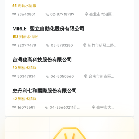
55 則薪水情報
23640801
02-87918989
臺北市內湖區行
忠路42號6樓
MIRLE_盟立自動化股份有限公司
153 則薪水情報
22099478
03-5783280
新竹市研發二路
3 號
台灣穗高科技股份有限公司
70 則薪水情報
80347834
06-5050560
台南市新市區環
東路一段2號
史丹利七和國際股份有限公司
42 則薪水情報
16098681
04-25663211分機
臺中市大雅
571
區橫山里永
和路121號