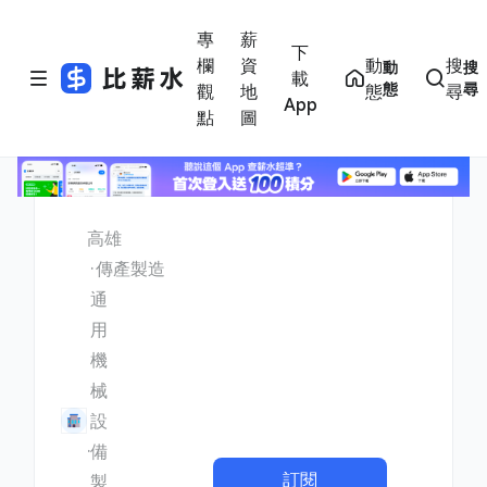
專
薪
下
欄
資
動
搜
動
搜
載
態
尋
觀
地
態
尋
App
點
圖
高雄
傳產製造
通
用
機
械
設
備
訂閱
製