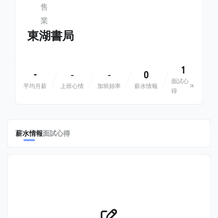
售
業
東湖書局
1
-
0
-
-
面試心
平均月薪
上班心情
加班頻率
薪水情報
得
薪水情報
面試心得