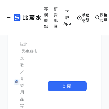
專
薪
下
欄
資
動
搜
動
搜
載
態
尋
觀
地
態
尋
App
點
圖
新北
民生服務
文
教
／
育
樂
訂閱
用
品
零