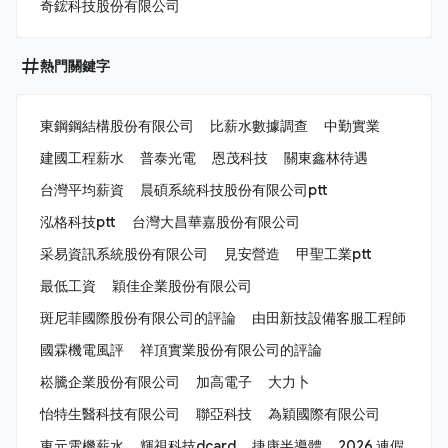
奇鋐科技股份有限公司
熱門關鍵字
東鋼鋼結構股份有限公司
比薪水數據調查
中勤實業
建國工程薪水
普泰光電
恩茂科技
關東鑫林待遇
台灣平均薪資
晨碩系統科技股份有限公司ptt
泓格科技ptt
台灣大昌華嘉股份有限公司
采易資訊系統股份有限公司
見安營造
甲聖工業ptt
最低工資
穎佳企業股份有限公司
斑尼菲國際股份有限公司的評論
由田新技設備客服工程師
國霖機電風評
祥頂實業股份有限公司的評論
崧騰企業股份有限公司
加高電子
大力卜
怡特生醫科技有限公司
聯亞科技
為穎國際有限公司
東元電機薪水
輝視科技dcard
捷康半導體
2026 連假