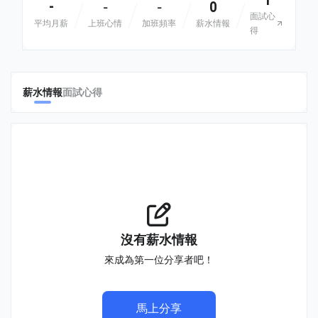
1
-
0
-
-
面試心
平均月薪
上班心情
加班頻率
薪水情報
得
薪水情報
面試心得
沒有薪水情報
來成為第一位分享者吧！
馬上分享