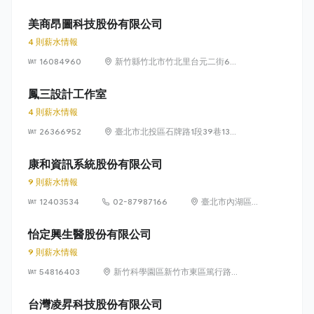
獅路822巷10號
美商昂圖科技股份有限公司
4 則薪水情報
16084960
新竹縣竹北市竹北里台元二街6號
4樓之1
鳳三設計工作室
4 則薪水情報
26366952
臺北市北投區石牌路1段39巷134
號4樓
康和資訊系統股份有限公司
9 則薪水情報
12403534
02-87987166
臺北市內湖區瑞
光路 318 號 5 樓
怡定興生醫股份有限公司
9 則薪水情報
54816403
新竹科學園區新竹市東區篤行路6
號5樓
台灣凌昇科技股份有限公司