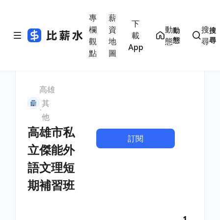
專
薪
下
欄
資
動
搜
動
搜
載
態
尋
觀
地
態
尋
App
點
圖
高雄
其
他
高雄市私
訂閱
立傑能外
語文理短
期補習班