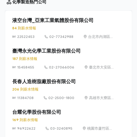
化學製造
熱門公司
液空台灣_亞東工業氣體股份有限公司
84 則薪水情報
22522453
02-77342988
台北市內湖區瑞
光路399號7樓
臺灣永光化學工業股份有限公司
187 則薪水情報
15458455
02-27066006
臺北市大安區義
安里敦化南路二
段77號5~6樓
長春人造樹脂廠股份有限公司
206 則薪水情報
11384708
02-2500-1800
高雄市大寮區華
西路8號
台耀化學股份有限公司
169 則薪水情報
96922622
03-3240895
桃園市蘆竹區和
平街36號