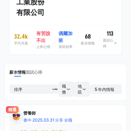
工業股份
有限公司
113
有苦說
偶爾加
32.4k
68
不出
班
面試心
平均月薪
薪水情報
得
上班心情
加班頻率
薪水情報
面試心得
職
地
務
區
精選
營養師
臺中
·
2025.03.31 分享
·
全職