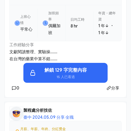
加班頻
年資・總年
上班心
率
資
日均工時
情
・
偶爾加
1 年↓
8 hr
平常心
班
1 年↓
工作經驗分享
文獻閱讀整理、實驗操......
在台灣的藥業中算不錯......
解鎖 129 字完整內容
15 人已看過
0
分享
製程處分析技佐
臺中
·
2024.05.09 分享
·
全職
月薪、年薪、年終、分紅獎金