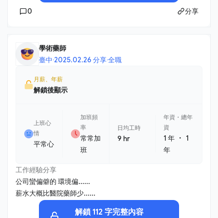
0
分享
學術藥師
臺中
·
2025.02.26 分享
·
全職
月薪、年薪
解鎖後顯示
加班頻
年資・總年
上班心
率
資
日均工時
情
・
常常加
1 年
1
9 hr
平常心
班
年
工作經驗分享
公司蠻偏僻的 環境偏......
薪水大概比醫院藥師少......
解鎖 112 字完整內容