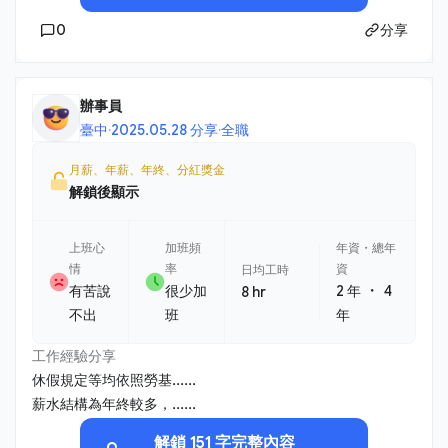
0
分享
辦事員
臺中
·
2025.05.28 分享
·
全職
月薪、年薪、年終、分紅獎金
解鎖後顯示
上班心
加班頻
年資・總年
情
率
資
日均工時
・
有苦說
很少加
2 年
4
8 hr
不出
班
年
工作經驗分享
休假規定等均依照勞基......
薪水結構為年終較多，......
解鎖 151 字完整內容