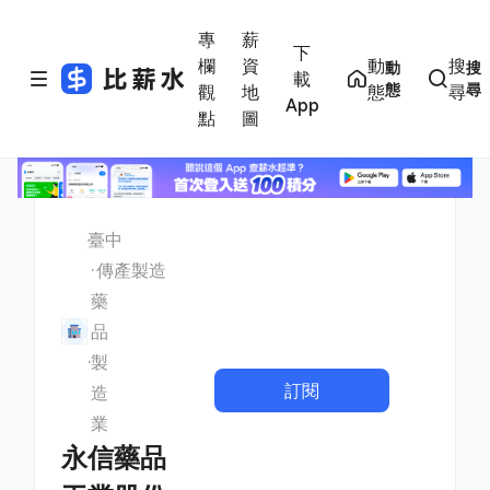
專
薪
下
欄
資
動
搜
動
搜
載
態
尋
觀
地
態
尋
App
點
圖
臺中
傳產製造
藥
品
製
訂閱
造
業
永信藥品