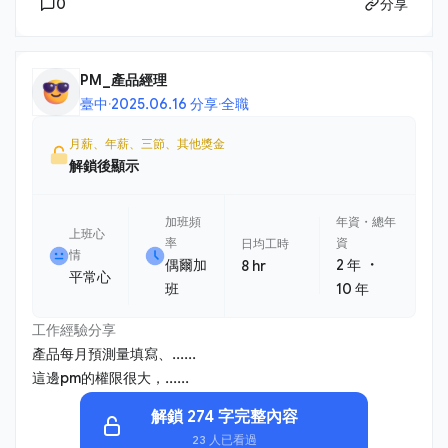
0
分享
PM_產品經理
臺中
·
2025.06.16 分享
·
全職
月薪、年薪、三節、其他獎金
解鎖後顯示
加班頻
年資・總年
上班心
率
資
日均工時
情
・
偶爾加
2 年
8 hr
平常心
班
10 年
工作經驗分享
產品每月預測量填寫、......
這邊pm的權限很大，......
解鎖 274 字完整內容
23 人已看過