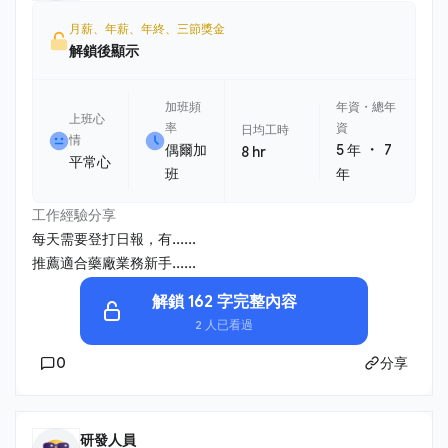
月薪、年薪、年終、三節獎金
解鎖後顯示
加班頻
年資・總年
上班心
率
資
日均工時
情
・
偶爾加
5 年
7
8 hr
平常心
班
年
工作經驗分享
每天需要登打日報，有......
推薦適合藥廠業務新手......
解鎖 162 字完整內容
2 人已看過
0
分享
研發人員