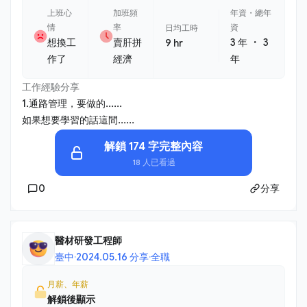
上班心
加班頻
年資・總年
情
率
資
日均工時
・
想換工
賣肝拼
3 年
3
9 hr
作了
經濟
年
工作經驗分享
1.通路管理，要做的......
如果想要學習的話這間......
解鎖 174 字完整內容
18 人已看過
0
分享
醫材研發工程師
臺中
·
2024.05.16 分享
·
全職
月薪、年薪
解鎖後顯示