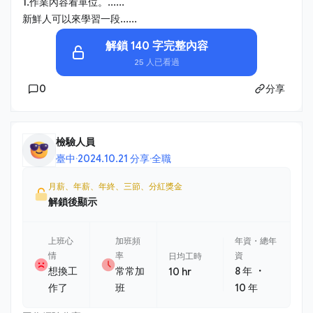
1.作業內容看單位。......
新鮮人可以來學習一段......
解鎖 140 字完整內容
25 人已看過
0
分享
檢驗人員
臺中
·
2024.10.21 分享
·
全職
月薪、年薪、年終、三節、分紅獎金
解鎖後顯示
上班心
加班頻
年資・總年
情
率
資
日均工時
・
想換工
常常加
8 年
10 hr
作了
班
10 年