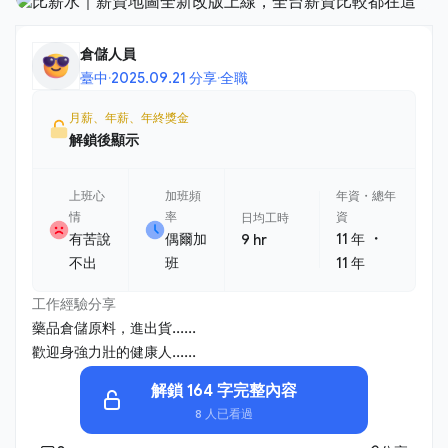
倉儲人員
臺中
·
2025.09.21 分享
·
全職
月薪、年薪、年終獎金
解鎖後顯示
上班心
加班頻
年資・總年
情
率
資
日均工時
・
有苦說
偶爾加
11 年
9 hr
不出
班
11 年
工作經驗分享
藥品倉儲原料，進出貨......
歡迎身強力壯的健康人......
解鎖 164 字完整內容
8 人已看過