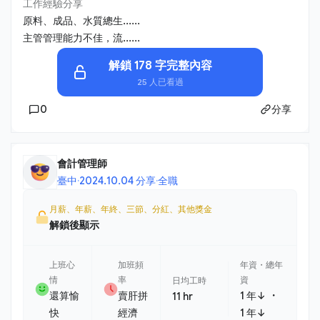
工作經驗分享
原料、成品、水質總生......
主管管理能力不佳，流......
解鎖 178 字完整內容
25 人已看過
0
分享
會計管理師
臺中
·
2024.10.04 分享
·
全職
月薪、年薪、年終、三節、分紅、其他獎金
解鎖後顯示
上班心
加班頻
年資・總年
情
率
資
日均工時
・
還算愉
賣肝拼
1 年↓
11 hr
快
經濟
1 年↓