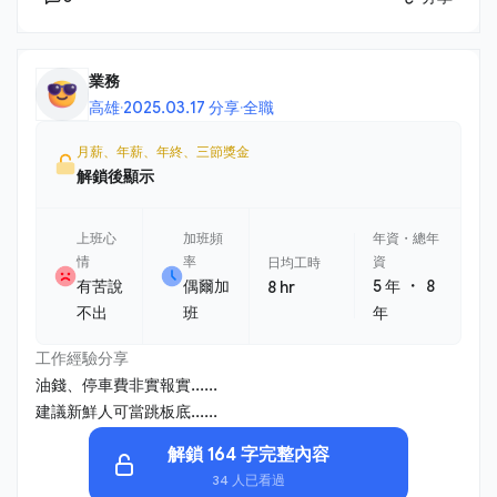
業務
高雄
·
2025.03.17 分享
·
全職
月薪、年薪、年終、三節獎金
解鎖後顯示
上班心
加班頻
年資・總年
情
率
資
日均工時
・
有苦說
偶爾加
5 年
8
8 hr
不出
班
年
工作經驗分享
油錢、停車費非實報實......
建議新鮮人可當跳板底......
解鎖 164 字完整內容
34 人已看過