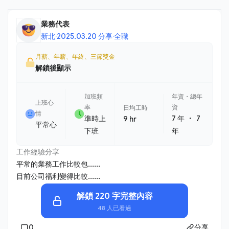
業務代表
新北
·
2025.03.20 分享
·
全職
月薪、年薪、年終、三節獎金
解鎖後顯示
加班頻
年資・總年
上班心
率
資
日均工時
情
・
準時上
7 年
7
9 hr
平常心
下班
年
工作經驗分享
平常的業務工作比較包......
目前公司福利變得比較......
解鎖 220 字完整內容
48 人已看過
0
分享