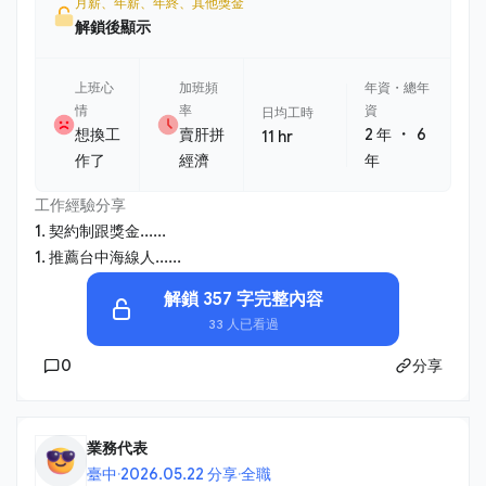
月薪、年薪、年終、其他獎金
解鎖後顯示
上班心
加班頻
年資・總年
情
率
資
日均工時
・
想換工
賣肝拼
2 年
6
11 hr
作了
經濟
年
工作經驗分享
1. 契約制跟獎金......
1. 推薦台中海線人......
解鎖 357 字完整內容
33 人已看過
0
分享
業務代表
臺中
·
2026.05.22 分享
·
全職