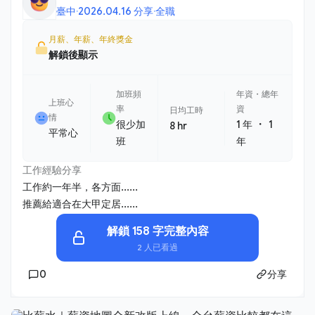
臺中
·
2026.04.16 分享
·
全職
月薪、年薪、年終獎金
解鎖後顯示
加班頻
年資・總年
上班心
率
資
日均工時
情
・
很少加
1 年
1
8 hr
平常心
班
年
工作經驗分享
工作約一年半，各方面......
推薦給適合在大甲定居......
解鎖 158 字完整內容
2 人已看過
0
分享