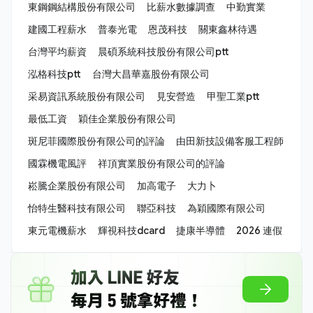
東鋼鋼結構股份有限公司
比薪水數據調查
中勤實業
建國工程薪水
普泰光電
恩茂科技
關東鑫林待遇
台灣平均薪資
晨碩系統科技股份有限公司ptt
泓格科技ptt
台灣大昌華嘉股份有限公司
采易資訊系統股份有限公司
見安營造
甲聖工業ptt
最低工資
穎佳企業股份有限公司
斑尼菲國際股份有限公司的評論
由田新技設備客服工程師
國霖機電風評
祥頂實業股份有限公司的評論
崧騰企業股份有限公司
加高電子
大力卜
怡特生醫科技有限公司
聯亞科技
為穎國際有限公司
東元電機薪水
輝視科技dcard
捷康半導體
2026 連假