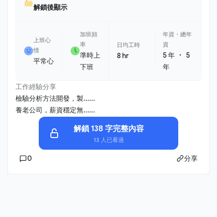
解鎖後顯示
加班頻
年資・總年
上班心
率
資
日均工時
情
・
準時上
5 年
5
8 hr
平常心
下班
年
工作經驗分享
檢驗分析方法開發，製......
養老公司，薪資穩定無......
解鎖 138 字完整內容
13 人已看過
0
分享