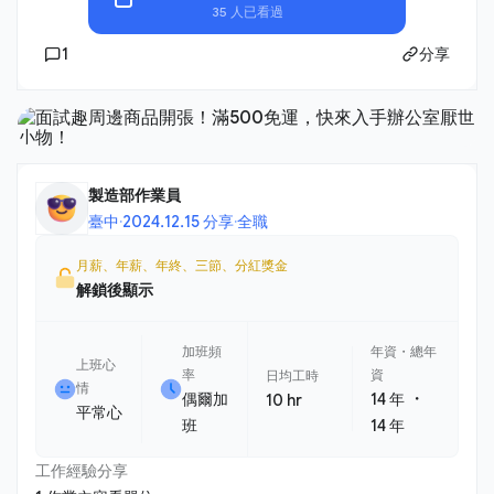
35 人已看過
1
分享
製造部作業員
臺中
·
2024.12.15 分享
·
全職
月薪、年薪、年終、三節、分紅獎金
解鎖後顯示
加班頻
年資・總年
上班心
率
資
日均工時
情
・
偶爾加
14 年
10 hr
平常心
班
14 年
工作經驗分享