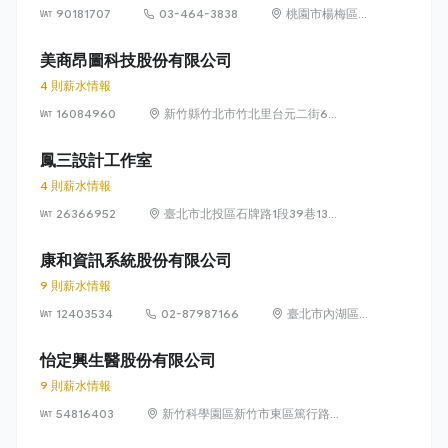
90181707
03-464-3838
桃園市楊梅區高
獅路822巷10號
美商昂圖科技股份有限公司
4 則薪水情報
16084960
新竹縣竹北市竹北里台元二街6號
4樓之1
鳳三設計工作室
4 則薪水情報
26366952
臺北市北投區石牌路1段39巷134
號4樓
康和資訊系統股份有限公司
9 則薪水情報
12403534
02-87987166
臺北市內湖區瑞
光路 318 號 5 樓
怡定興生醫股份有限公司
9 則薪水情報
54816403
新竹科學園區新竹市東區篤行路6
號5樓