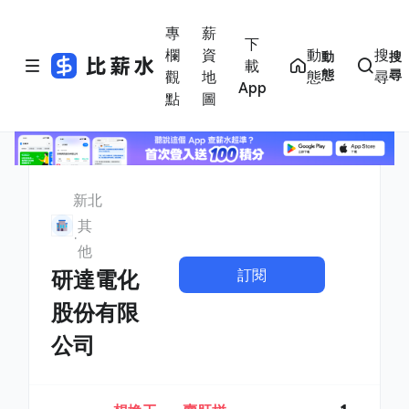
專
薪
下
欄
資
動
搜
動
搜
載
態
尋
觀
地
態
尋
App
點
圖
新北
其
他
訂閱
研達電化
股份有限
公司