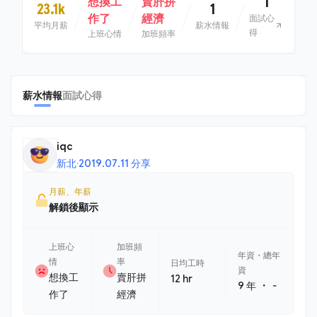
1
想換工
賣肝拼
23.1k
1
作了
經濟
面試心
平均月薪
薪水情報
得
上班心情
加班頻率
薪水情報
面試心得
iqc
新北
·
2019.07.11 分享
月薪、年薪
解鎖後顯示
上班心
加班頻
年資・總年
情
率
日均工時
資
想換工
賣肝拼
12 hr
・
9 年
-
作了
經濟