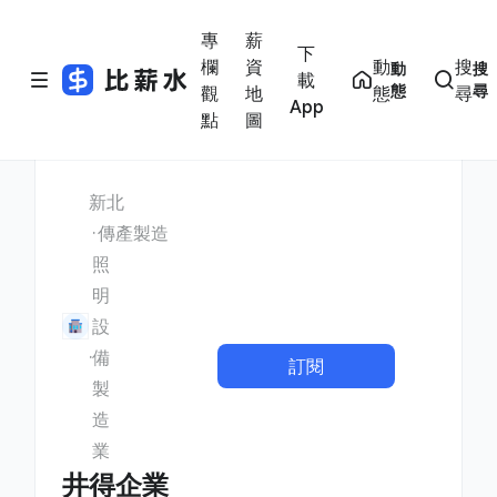
專
薪
下
欄
資
動
搜
動
搜
載
態
尋
觀
地
態
尋
App
點
圖
新北
傳產製造
照
明
設
備
訂閱
製
造
業
井得企業