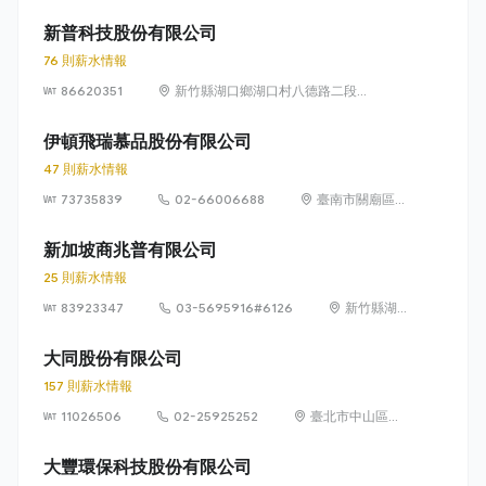
誠里 19 鄰中山北
路 6 段 88 號 16
新普科技股份有限公司
樓
76 則薪水情報
86620351
新竹縣湖口鄉湖口村八德路二段
471號
伊頓飛瑞慕品股份有限公司
47 則薪水情報
73735839
02-66006688
臺南市關廟區埤
頭里保東路269
之1號
新加坡商兆普有限公司
25 則薪水情報
83923347
03-5695916#6126
新竹縣湖
口鄉湖口
村八德路
大同股份有限公司
二段656
157 則薪水情報
號5樓
11026506
02-25925252
臺北市中山區集
英里 21 鄰中山北
路 3 段 22 號
大豐環保科技股份有限公司