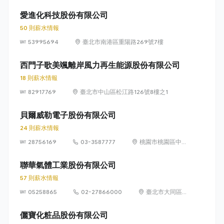
北路2段21號5樓
愛進化科技股份有限公司
50 則薪水情報
53995694
臺北市南港區重陽路269號7樓
西門子歌美颯離岸風力再生能源股份有限公司
18 則薪水情報
82917769
臺北市中山區松江路126號8樓之1
貝爾威勒電子股份有限公司
24 則薪水情報
28756169
03-3587777
桃園市桃園區中正
路 1071 號 9 樓之
1
聯華氣體工業股份有限公司
57 則薪水情報
05258865
02-27866000
臺北市大同區承
德路一段44號6
樓
儷寶化粧品股份有限公司