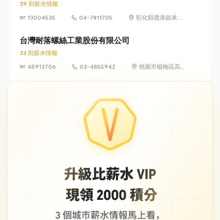
39 則薪水情報
13004535
04-7811705
彰化縣鹿港鎮東石
里鹿工南六路9號
台灣耐落螺絲工業股份有限公司
33 則薪水情報
45913706
03-4855942
桃園市楊梅區高
山里高獅路305
號