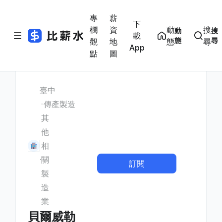
專
薪
下
欄
資
動
搜
動
搜
載
態
尋
觀
地
態
尋
App
點
圖
臺中
傳產製造
其
他
相
關
訂閱
製
造
業
貝爾威勒