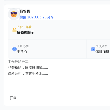
品管員
桃園
·
2020.03.25 分享
月薪、年薪
解鎖後顯示
上班心情
加班頻率
平常心
偶爾加班
工作經驗分享
品管檢驗，匯流排測試......
傳產公司，專業生產匯......
0