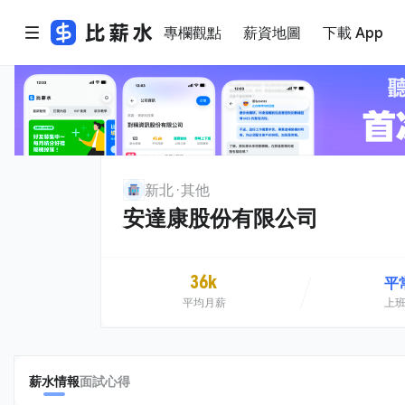
專欄觀點
薪資地圖
下載 App
新北
其他
安達康股份有限公司
36k
平
平均月薪
上
薪水情報
面試心得