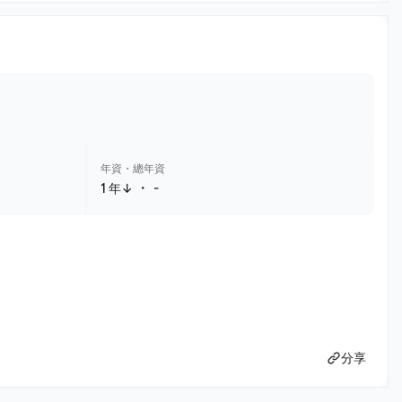
年資・總年資
・
1 年↓
-
分享