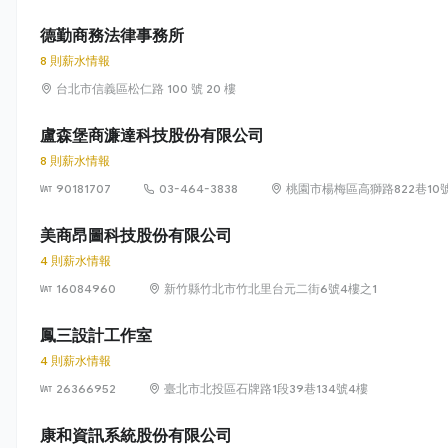
德勤商務法律事務所
8 則薪水情報
台北市信義區松仁路 100 號 20 樓
盧森堡商濂達科技股份有限公司
8 則薪水情報
90181707
03-464-3838
桃園市楊梅區高獅路822巷10
美商昂圖科技股份有限公司
4 則薪水情報
16084960
新竹縣竹北市竹北里台元二街6號4樓之1
鳳三設計工作室
4 則薪水情報
26366952
臺北市北投區石牌路1段39巷134號4樓
康和資訊系統股份有限公司