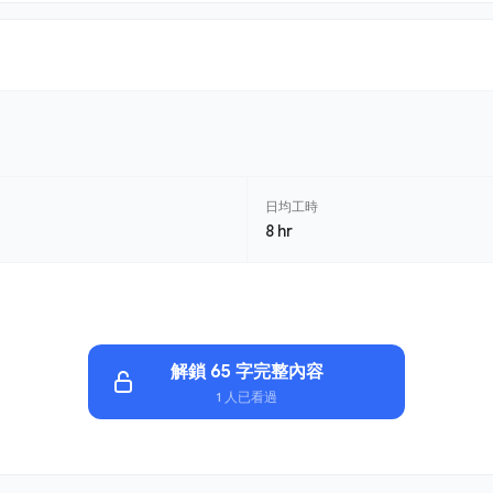
日均工時
8 hr
解鎖 65 字完整內容
1 人已看過