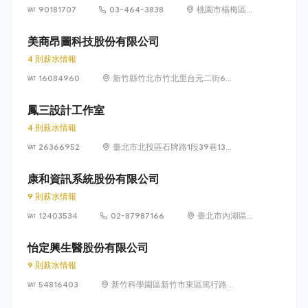
90181707
03-464-3838
桃園市楊梅區高
獅路822巷10號
美商昂圖科技股份有限公司
4 則薪水情報
16084960
新竹縣竹北市竹北里台元二街6號
4樓之1
鳳三設計工作室
4 則薪水情報
26366952
臺北市北投區石牌路1段39巷134
號4樓
康和資訊系統股份有限公司
9 則薪水情報
12403534
02-87987166
臺北市內湖區瑞
光路 318 號 5 樓
怡定興生醫股份有限公司
9 則薪水情報
54816403
新竹科學園區新竹市東區篤行路6
號5樓