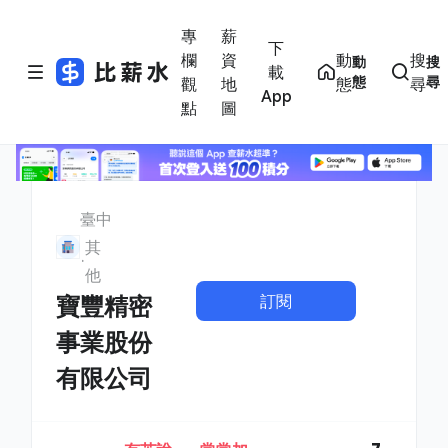
專
薪
下
欄
資
動
搜
動
搜
載
態
尋
觀
地
態
尋
App
點
圖
臺中
其
他
訂閱
寶豐精密
事業股份
有限公司