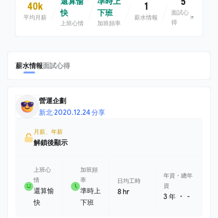
5
還算愉
準時上
40k
1
快
下班
面試心
平均月薪
薪水情報
得
上班心情
加班頻率
薪水情報
面試心得
營運企劃
新北
·
2020.12.24 分享
月薪、年薪
解鎖後顯示
上班心
加班頻
年資・總年
情
率
日均工時
資
還算愉
準時上
8 hr
・
3 年
-
快
下班