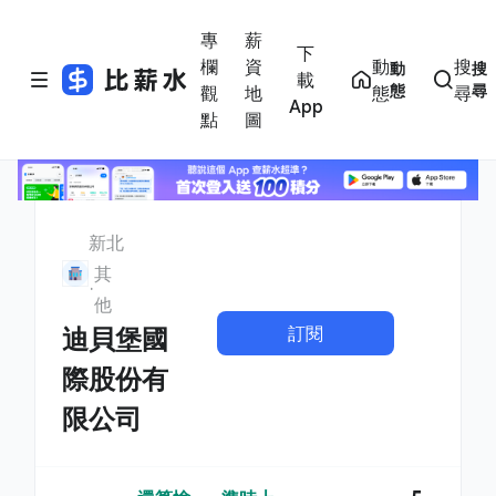
專
薪
下
欄
資
動
搜
動
搜
載
態
尋
觀
地
態
尋
App
點
圖
新北
其
他
訂閱
迪貝堡國
際股份有
限公司