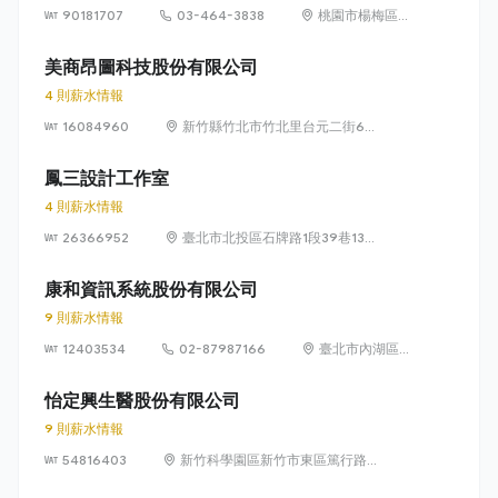
90181707
03-464-3838
桃園市楊梅區高
獅路822巷10號
美商昂圖科技股份有限公司
4 則薪水情報
16084960
新竹縣竹北市竹北里台元二街6號
4樓之1
鳳三設計工作室
4 則薪水情報
26366952
臺北市北投區石牌路1段39巷134
號4樓
康和資訊系統股份有限公司
9 則薪水情報
12403534
02-87987166
臺北市內湖區瑞
光路 318 號 5 樓
怡定興生醫股份有限公司
9 則薪水情報
54816403
新竹科學園區新竹市東區篤行路6
號5樓