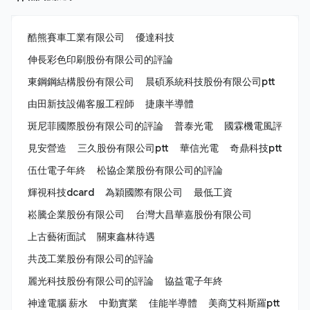
酷熊賽車工業有限公司
優達科技
伸長彩色印刷股份有限公司的評論
東鋼鋼結構股份有限公司
晨碩系統科技股份有限公司ptt
由田新技設備客服工程師
捷康半導體
斑尼菲國際股份有限公司的評論
普泰光電
國霖機電風評
見安營造
三久股份有限公司ptt
華信光電
奇鼎科技ptt
伍仕電子年終
松協企業股份有限公司的評論
輝視科技dcard
為穎國際有限公司
最低工資
崧騰企業股份有限公司
台灣大昌華嘉股份有限公司
上古藝術面試
關東鑫林待遇
共茂工業股份有限公司的評論
麗光科技股份有限公司的評論
協益電子年終
神達電腦 薪水
中勤實業
佳能半導體
美商艾科斯羅ptt