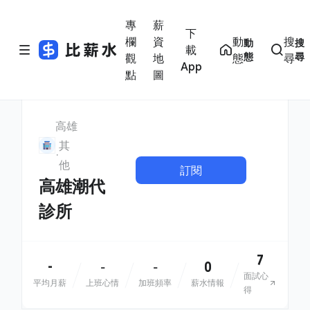
專
薪
下
欄
資
動
搜
動
搜
載
態
尋
觀
地
態
尋
App
點
圖
高雄
其
他
訂閱
高雄潮代
診所
7
-
0
-
-
面試心
平均月薪
上班心情
加班頻率
薪水情報
得