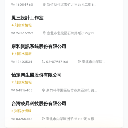
16084960
新竹縣竹北市竹北里台元二街6號
4樓之1
鳳三設計工作室
4 則薪水情報
26366952
臺北市北投區石牌路1段39巷134
號4樓
康和資訊系統股份有限公司
9 則薪水情報
12403534
02-87987166
臺北市內湖區瑞
光路 318 號 5 樓
怡定興生醫股份有限公司
9 則薪水情報
54816403
新竹科學園區新竹市東區篤行路6
號5樓
台灣凌昇科技股份有限公司
8 則薪水情報
83250382
臺北市內湖區洲子街 118 號 4 樓