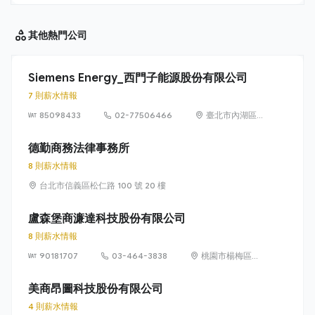
其他
熱門公司
Siemens Energy_西門子能源股份有限公司
7 則薪水情報
85098433
02-77506466
臺北市內湖區
洲子街65號9樓
德勤商務法律事務所
8 則薪水情報
台北市信義區松仁路 100 號 20 樓
盧森堡商濂達科技股份有限公司
8 則薪水情報
90181707
03-464-3838
桃園市楊梅區高
獅路822巷10號
美商昂圖科技股份有限公司
4 則薪水情報