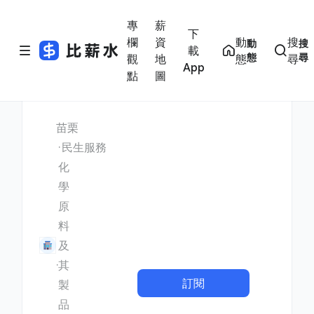
專
薪
下
欄
資
動
搜
動
搜
載
態
尋
觀
地
態
尋
App
點
圖
苗栗
民生服務
化
學
原
料
及
其
訂閱
製
品