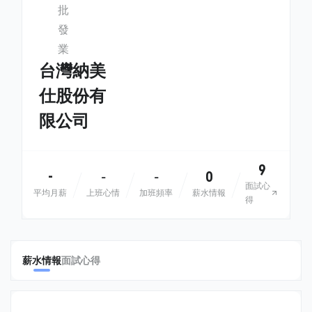
批
發
業
台灣納美
仕股份有
限公司
9
-
0
-
-
面試心
平均月薪
上班心情
加班頻率
薪水情報
得
薪水情報
面試心得