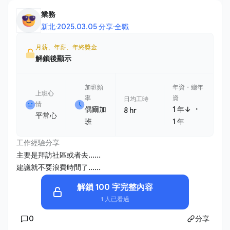
業務
新北
·
2025.03.05 分享
·
全職
月薪、年薪、年終獎金
解鎖後顯示
加班頻
年資・總年
上班心
率
資
日均工時
情
・
偶爾加
1 年↓
8 hr
平常心
班
1 年
工作經驗分享
主要是拜訪社區或者去......
建議就不要浪費時間了......
解鎖 100 字完整內容
1 人已看過
0
分享