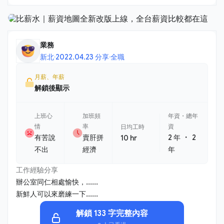
業務
新北
·
2022.04.23 分享
·
全職
月薪、年薪
解鎖後顯示
上班心
加班頻
年資・總年
情
率
資
日均工時
・
有苦說
賣肝拼
2 年
2
10 hr
不出
經濟
年
工作經驗分享
辦公室同仁相處愉快，......
新鮮人可以來磨練一下......
解鎖 133 字完整內容