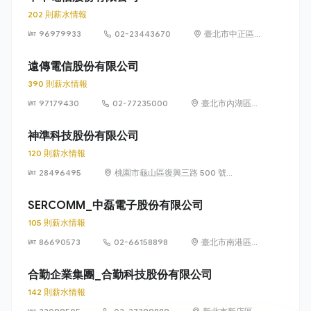
202 則薪水情報
96979933
02-23443670
臺北市中正區
信義路一段 21
之 3 號
遠傳電信股份有限公司
390 則薪水情報
97179430
02-77235000
臺北市內湖區瑞
光路 468 號 5
樓
神準科技股份有限公司
120 則薪水情報
28496495
桃園市龜山區復興三路 500 號
（林口華亞科技園區）
SERCOMM_中磊電子股份有限公司
105 則薪水情報
86690573
02-66158898
臺北市南港區三
重里園區街3-1
號8樓
合勤企業集團_合勤科技股份有限公司
142 則薪水情報