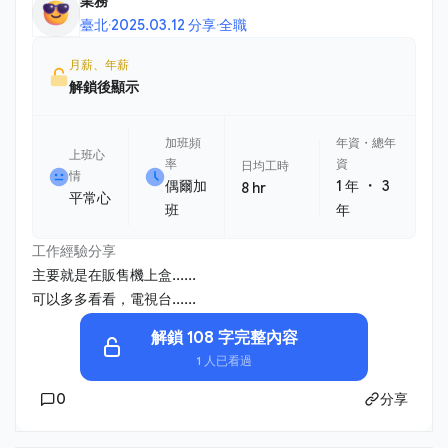
業務
臺北
·
2025.03.12 分享
·
全職
月薪、年薪
解鎖後顯示
加班頻
年資・總年
上班心
率
資
日均工時
情
・
偶爾加
1 年
3
8 hr
平常心
班
年
工作經驗分享
主要就是在販售機上盒......
可以多多看看，電視台......
解鎖 108 字完整內容
1 人已看過
0
分享