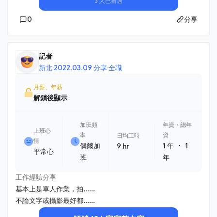
3 人已看過
0
分享
記者
新北
·
2022.03.09 分享
·
全職
月薪、年薪
解鎖後顯示
加班頻
年資・總年
上班心
率
資
日均工時
情
・
偶爾加
1 年
1
9 hr
平常心
班
年
工作經驗分享
基本上是單人作業，拍......
不論文字或攝影最好都......