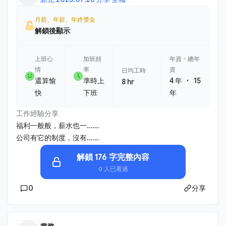
月薪、年薪、年終獎金
解鎖後顯示
上班心
加班頻
年資・總年
情
率
資
日均工時
・
還算愉
準時上
4 年
15
8 hr
快
下班
年
工作經驗分享
福利一般般，薪水也一......
公司有它的制度，沒有......
解鎖 176 字完整內容
0 人已看過
0
分享