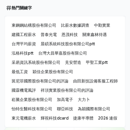
熱門關鍵字
東鋼鋼結構股份有限公司
比薪水數據調查
中勤實業
建國工程薪水
普泰光電
恩茂科技
關東鑫林待遇
台灣平均薪資
晨碩系統科技股份有限公司ptt
泓格科技ptt
台灣大昌華嘉股份有限公司
采易資訊系統股份有限公司
見安營造
甲聖工業ptt
最低工資
穎佳企業股份有限公司
斑尼菲國際股份有限公司的評論
由田新技設備客服工程師
國霖機電風評
祥頂實業股份有限公司的評論
崧騰企業股份有限公司
加高電子
大力卜
怡特生醫科技有限公司
聯亞科技
為穎國際有限公司
東元電機薪水
輝視科技dcard
捷康半導體
2026 連假