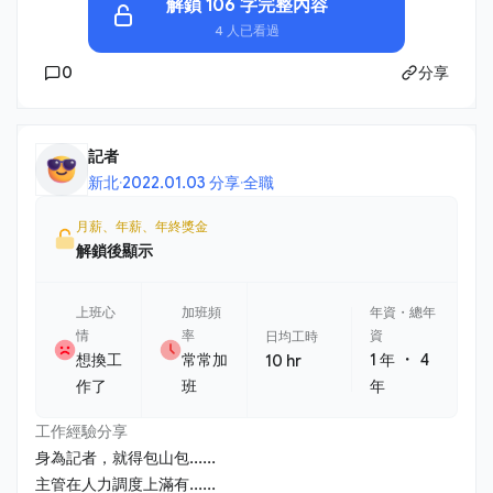
解鎖 106 字完整內容
4 人已看過
0
分享
記者
新北
·
2022.01.03 分享
·
全職
月薪、年薪、年終獎金
解鎖後顯示
上班心
加班頻
年資・總年
情
率
資
日均工時
・
想換工
常常加
1 年
4
10 hr
作了
班
年
工作經驗分享
身為記者，就得包山包......
主管在人力調度上滿有......