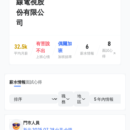
線電視股
份有限公
司
8
有苦說
偶爾加
32.5k
6
不出
班
面試心
平均月薪
薪水情報
得
上班心情
加班頻率
薪水情報
面試心得
職
地
務
區
門市人員
新北
·
2025.07.28 分享
·
全職