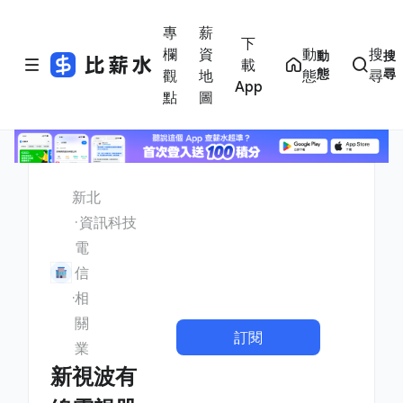
專
薪
下
欄
資
動
搜
動
搜
載
態
尋
觀
地
態
尋
App
點
圖
新北
資訊科技
電
信
相
關
訂閱
業
新視波有