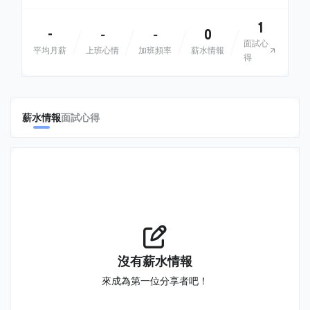
1
-
0
-
-
面試心
平均月薪
上班心情
加班頻率
薪水情報
得
薪水情報
面試心得
沒有薪水情報
來成為第一位分享者吧！