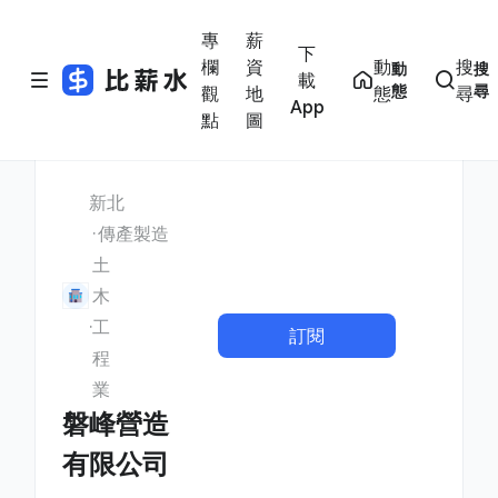
專
薪
下
欄
資
動
搜
動
搜
載
態
尋
觀
地
態
尋
App
點
圖
新北
傳產製造
土
木
工
訂閱
程
業
磐峰營造
有限公司