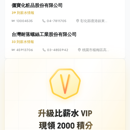
樓
儷寶化粧品股份有限公司
39 則薪水情報
13004535
04-7811705
彰化縣鹿港鎮東石
里鹿工南六路9號
台灣耐落螺絲工業股份有限公司
33 則薪水情報
45913706
03-4855942
桃園市楊梅區高
山里高獅路305
號