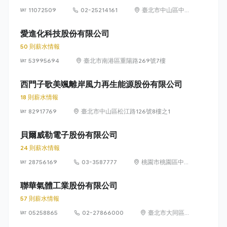
11072509
02-25214161
臺北市中山區中山
北路2段21號5樓
愛進化科技股份有限公司
50 則薪水情報
53995694
臺北市南港區重陽路269號7樓
西門子歌美颯離岸風力再生能源股份有限公司
18 則薪水情報
82917769
臺北市中山區松江路126號8樓之1
貝爾威勒電子股份有限公司
24 則薪水情報
28756169
03-3587777
桃園市桃園區中正
路 1071 號 9 樓之
1
聯華氣體工業股份有限公司
57 則薪水情報
05258865
02-27866000
臺北市大同區承
德路一段44號6