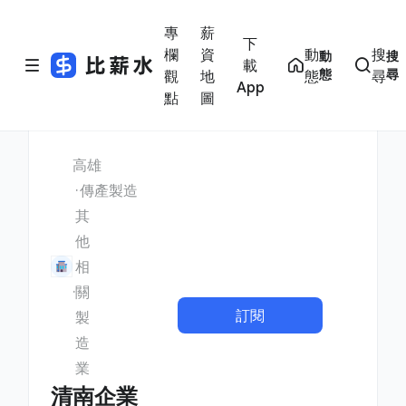
專
薪
下
欄
資
動
搜
動
搜
載
態
尋
觀
地
態
尋
App
點
圖
高雄
傳產製造
其
他
相
關
訂閱
製
造
業
清南企業