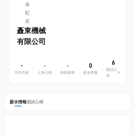
修
配
業
矗東機械
有限公司
6
-
0
-
-
面試心
平均月薪
上班心情
加班頻率
薪水情報
得
薪水情報
面試心得