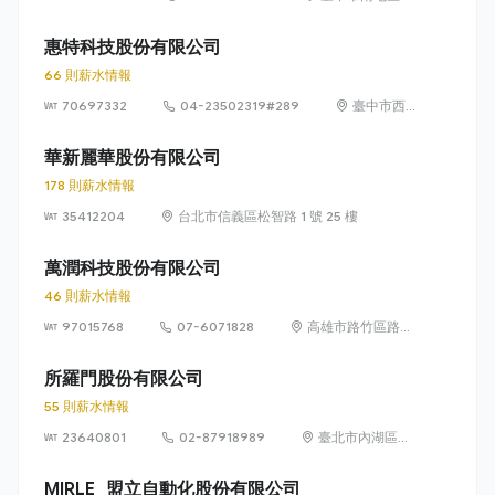
山里精科路 7 號
惠特科技股份有限公司
66 則薪水情報
70697332
04-23502319#289
臺中市西
屯區協和
里工業區
華新麗華股份有限公司
35路3號1
178 則薪水情報
樓
35412204
台北市信義區松智路 1 號 25 樓
萬潤科技股份有限公司
46 則薪水情報
97015768
07-6071828
高雄市路竹區路科
10路1號
所羅門股份有限公司
55 則薪水情報
23640801
02-87918989
臺北市內湖區行
忠路42號6樓
MIRLE_盟立自動化股份有限公司