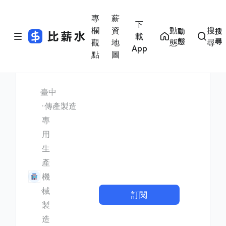
專
薪
下
欄
資
動
搜
動
搜
載
態
尋
觀
地
態
尋
App
點
圖
臺中
傳產製造
專
用
生
產
機
械
訂閱
製
造