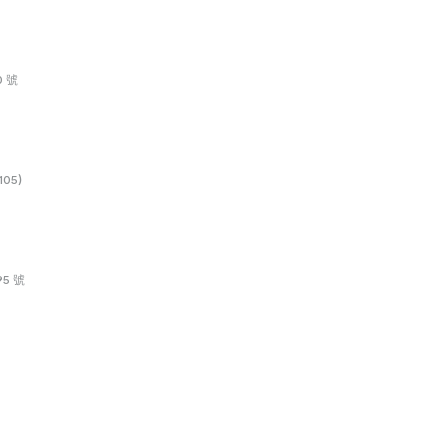
 號
05)
5 號