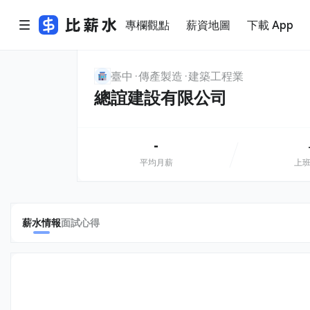
專欄觀點
薪資地圖
下載 App
臺中
傳產製造
建築工程業
總誼建設有限公司
-
平均月薪
上
薪水情報
面試心得