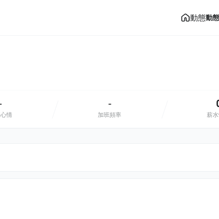
動態
動
-
-
班心情
加班頻率
薪水