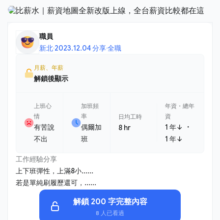
職員
新北
·
2023.12.04 分享
·
全職
月薪、年薪
解鎖後顯示
上班心
加班頻
年資・總年
情
率
資
日均工時
・
有苦說
偶爾加
1 年↓
8 hr
不出
班
1 年↓
工作經驗分享
上下班彈性，上滿8小......
若是單純刷履歷還可，......
解鎖 200 字完整內容
8 人已看過