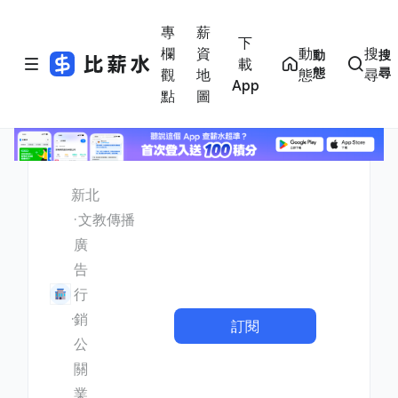
專
薪
下
欄
資
動
搜
動
搜
載
態
尋
觀
地
態
尋
App
點
圖
新北
文教傳播
廣
告
行
銷
訂閱
公
關
業