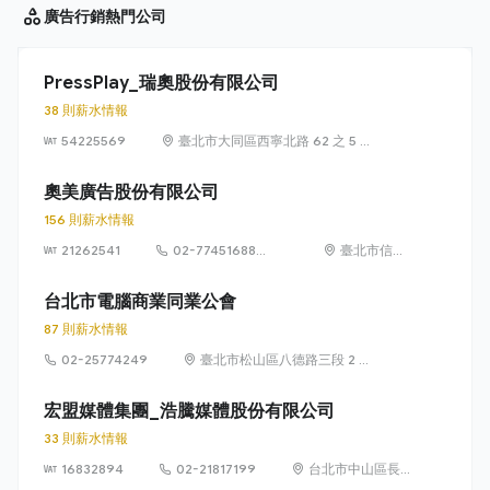
廣告行銷
熱門公司
PressPlay_瑞奧股份有限公司
38 則薪水情報
54225569
臺北市大同區西寧北路 62 之 5 號
2 樓
奧美廣告股份有限公司
156 則薪水情報
21262541
02-77451688
臺北市信義
#369
區松仁路89
號3樓
台北市電腦商業同業公會
87 則薪水情報
02-25774249
臺北市松山區八德路三段 2 號
3 樓
宏盟媒體集團_浩騰媒體股份有限公司
33 則薪水情報
16832894
02-21817199
台北市中山區長