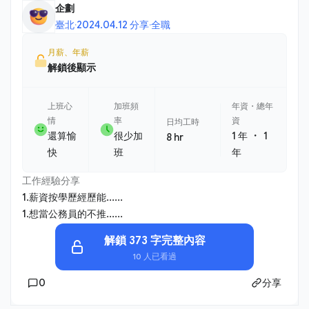
企劃
臺北
·
2024.04.12 分享
·
全職
月薪、年薪
解鎖後顯示
上班心
加班頻
年資・總年
情
率
資
日均工時
・
還算愉
很少加
1 年
1
8 hr
快
班
年
工作經驗分享
1.薪資按學歷經歷能......
1.想當公務員的不推......
解鎖 373 字完整內容
10 人已看過
0
分享