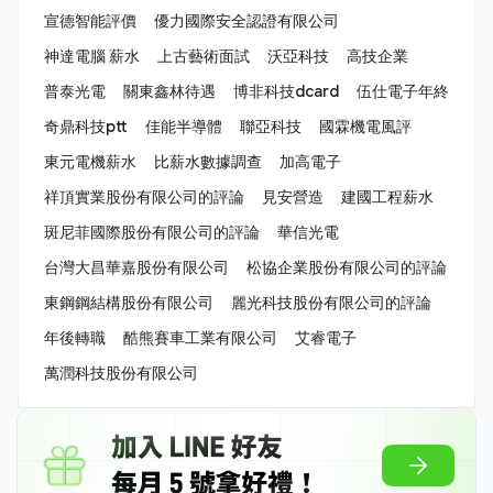
宣德智能評價
優力國際安全認證有限公司
神達電腦 薪水
上古藝術面試
沃亞科技
高技企業
普泰光電
關東鑫林待遇
博非科技dcard
伍仕電子年終
奇鼎科技ptt
佳能半導體
聯亞科技
國霖機電風評
東元電機薪水
比薪水數據調查
加高電子
祥頂實業股份有限公司的評論
見安營造
建國工程薪水
斑尼菲國際股份有限公司的評論
華信光電
台灣大昌華嘉股份有限公司
松協企業股份有限公司的評論
東鋼鋼結構股份有限公司
麗光科技股份有限公司的評論
年後轉職
酷熊賽車工業有限公司
艾睿電子
萬潤科技股份有限公司