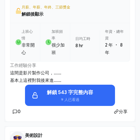
月薪、年薪、年終、三節獎金
解鎖後顯示
上班心
加班頻
年資・總年
情
率
資
日均工時
・
非常開
很少加
2 年
8
8 hr
心
班
年
工作經驗分享
這間是影片製作公司，......
基本上這裡對我後來進......
解鎖 543 字完整內容
9 人已看過
0
分享
美術設計