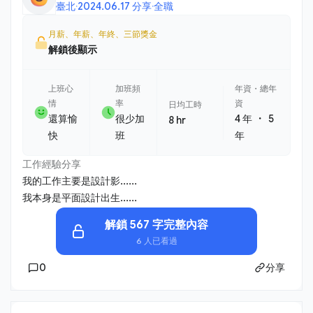
臺北
·
2024.06.17 分享
·
全職
月薪、年薪、年終、三節獎金
解鎖後顯示
上班心
加班頻
年資・總年
情
率
資
日均工時
・
還算愉
很少加
4 年
5
8 hr
快
班
年
工作經驗分享
我的工作主要是設計影......
我本身是平面設計出生......
解鎖 567 字完整內容
6 人已看過
0
分享