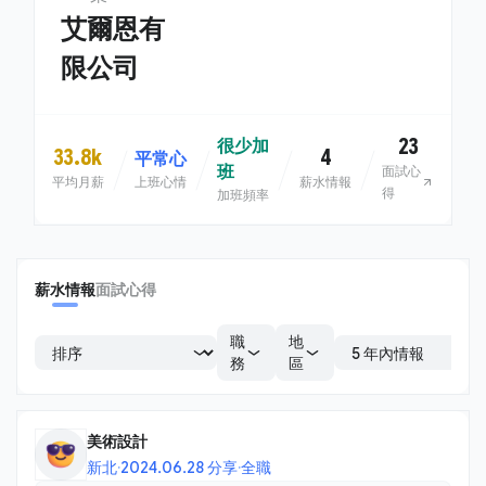
艾爾恩有
限公司
23
很少加
33.8k
4
平常心
班
面試心
平均月薪
上班心情
薪水情報
得
加班頻率
薪水情報
面試心得
職
地
務
區
美術設計
新北
·
2024.06.28 分享
·
全職