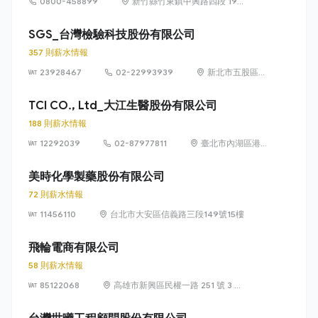
0800-458899
新竹縣竹東鎮中興路四段 195
號 51 館 315 室
SGS_台灣檢驗科技股份有限公司
357 則薪水情報
23928467
02-22993939
新北市五股區五
工路 134 號
（五股工業區）
TCI CO., Ltd_大江生醫股份有限公司
188 則薪水情報
12292039
02-87977811
臺北市內湖區港
墘路 187 號 8 樓
美時化學製藥股份有限公司
72 則薪水情報
11456110
台北市大安區信義路三段149號15樓
飛輪電商有限公司
58 則薪水情報
85122068
高雄市新興區民權一路 251 號 3 樓
之 1 及之 2