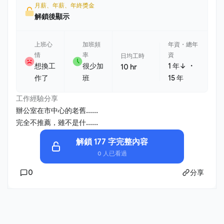
月薪、年薪、年終獎金
解鎖後顯示
上班心
加班頻
年資・總年
情
率
資
日均工時
・
想換工
很少加
1 年↓
10 hr
作了
班
15 年
工作經驗分享
辦公室在市中心的老舊......
完全不推薦，雖不是什......
解鎖 177 字完整內容
0 人已看過
0
分享