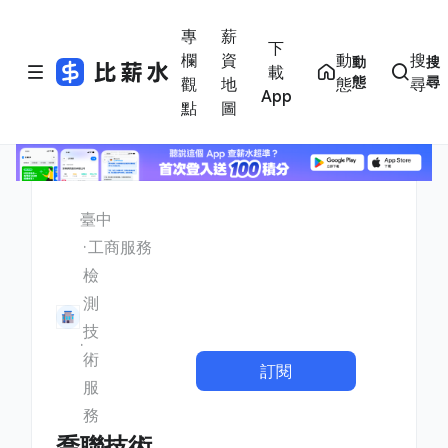
專
薪
下
欄
資
動
搜
動
搜
載
態
尋
觀
地
態
尋
App
點
圖
臺中
工商服務
檢
測
技
術
訂閱
服
務
喬聯技術