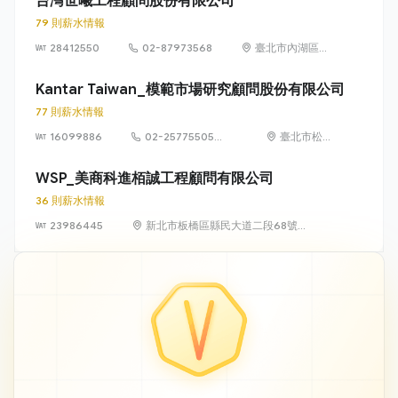
台灣世曦工程顧問股份有限公司
79 則薪水情報
28412550
02-87973568
臺北市內湖區湖
元里陽光街 323
號
Kantar Taiwan_模範市場研究顧問股份有限公司
77 則薪水情報
16099886
02-25775505
臺北市松山
#222
區八德路 3
段 34 號 3
WSP_美商科進栢誠工程顧問有限公司
樓
36 則薪水情報
23986445
新北市板橋區縣民大道二段68號
21樓