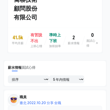
顧問股份
有限公司
0
有苦說
準時上
41.5k
2
不出
下班
面試心
平均月薪
薪水情報
得
上班心情
加班頻率
薪水情報
面試心得
職員
臺北
·
2022.10.20 分享
·
全職