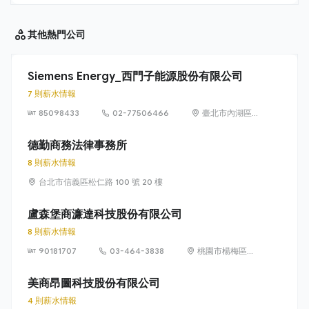
其他
熱門公司
Siemens Energy_西門子能源股份有限公司
7 則薪水情報
85098433
02-77506466
臺北市內湖區
洲子街65號9樓
德勤商務法律事務所
8 則薪水情報
台北市信義區松仁路 100 號 20 樓
盧森堡商濂達科技股份有限公司
8 則薪水情報
90181707
03-464-3838
桃園市楊梅區高
獅路822巷10號
美商昂圖科技股份有限公司
4 則薪水情報