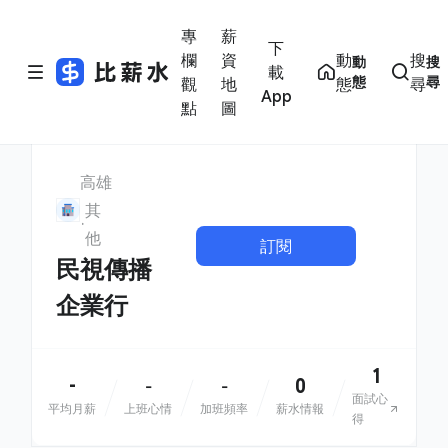
專
薪
下
欄
資
動
搜
動
搜
載
態
尋
觀
地
態
尋
App
點
圖
高雄
其
他
訂閱
民視傳播
企業行
1
-
0
-
-
面試心
平均月薪
上班心情
加班頻率
薪水情報
得