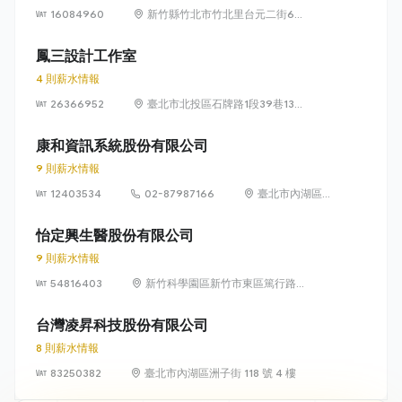
16084960
新竹縣竹北市竹北里台元二街6號
4樓之1
鳳三設計工作室
4 則薪水情報
26366952
臺北市北投區石牌路1段39巷134
號4樓
康和資訊系統股份有限公司
9 則薪水情報
12403534
02-87987166
臺北市內湖區瑞
光路 318 號 5 樓
怡定興生醫股份有限公司
9 則薪水情報
54816403
新竹科學園區新竹市東區篤行路6
號5樓
台灣凌昇科技股份有限公司
8 則薪水情報
83250382
臺北市內湖區洲子街 118 號 4 樓