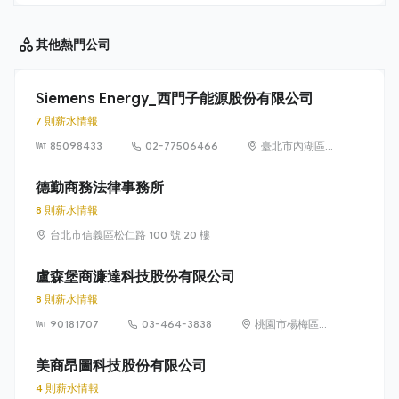
其他
熱門公司
Siemens Energy_西門子能源股份有限公司
7 則薪水情報
85098433
02-77506466
臺北市內湖區
洲子街65號9樓
德勤商務法律事務所
8 則薪水情報
台北市信義區松仁路 100 號 20 樓
盧森堡商濂達科技股份有限公司
8 則薪水情報
90181707
03-464-3838
桃園市楊梅區高
獅路822巷10號
美商昂圖科技股份有限公司
4 則薪水情報