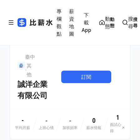
專
薪
下
欄
資
動
搜
動
搜
載
態
尋
觀
地
態
尋
App
點
圖
臺中
其
他
訂閱
誠洋企業
有限公司
1
-
0
-
-
面試心
平均月薪
上班心情
加班頻率
薪水情報
得