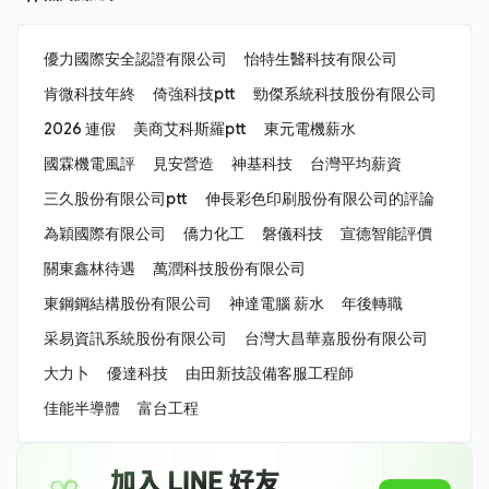
優力國際安全認證有限公司
怡特生醫科技有限公司
肯微科技年終
倚強科技ptt
勁傑系統科技股份有限公司
2026 連假
美商艾科斯羅ptt
東元電機薪水
國霖機電風評
見安營造
神基科技
台灣平均薪資
三久股份有限公司ptt
伸長彩色印刷股份有限公司的評論
為穎國際有限公司
僑力化工
磐儀科技
宣德智能評價
關東鑫林待遇
萬潤科技股份有限公司
東鋼鋼結構股份有限公司
神達電腦 薪水
年後轉職
采易資訊系統股份有限公司
台灣大昌華嘉股份有限公司
大力卜
優達科技
由田新技設備客服工程師
佳能半導體
富台工程