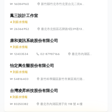
16084960
新竹縣竹北市竹北里台元二街6號
4樓之1
鳳三設計工作室
4 則薪水情報
26366952
臺北市北投區石牌路1段39巷134
號4樓
康和資訊系統股份有限公司
9 則薪水情報
12403534
02-87987166
臺北市內湖區瑞
光路 318 號 5 樓
怡定興生醫股份有限公司
9 則薪水情報
54816403
新竹科學園區新竹市東區篤行路6
號5樓
台灣凌昇科技股份有限公司
8 則薪水情報
83250382
臺北市內湖區洲子街 118 號 4 樓